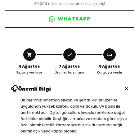
WHATSAPP
6 Ağustos
7 Ağustos
8 Ağustos
Sipariş verilirse
Ürünler hazırlanır
Kargoya verilir
🎧
×
Önemli Bilgi
Ürünlerimiz lansman silikon ve şeffaf kılıflar üzerine
uygulanan yüksek kaliteli, canlı ve dokulu UV baskı ile
üretilmektedir. Dijital görsellere kıyasla renklerde doğal
farklılıklar olabilir. Seçtiğiniz marka ve modele göre kişiye
özel olarak üretilir; kamera kısmı stok durumuna bağlı
olarak açık veya kapalı olabilir.