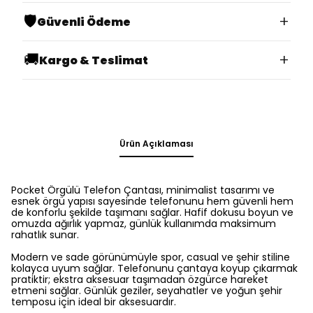
🛡️
+
Güvenli Ödeme
🚚
+
Kargo & Teslimat
Ürün Açıklaması
Pocket Örgülü Telefon Çantası, minimalist tasarımı ve
esnek örgü yapısı sayesinde telefonunu hem güvenli hem
de konforlu şekilde taşımanı sağlar. Hafif dokusu boyun ve
omuzda ağırlık yapmaz, günlük kullanımda maksimum
rahatlık sunar.
Modern ve sade görünümüyle spor, casual ve şehir stiline
kolayca uyum sağlar. Telefonunu çantaya koyup çıkarmak
pratiktir; ekstra aksesuar taşımadan özgürce hareket
etmeni sağlar. Günlük geziler, seyahatler ve yoğun şehir
temposu için ideal bir aksesuardır.