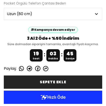
Pocket Örgülü Telefon Çantası Beden
🎁 Kampanya devam ediyor
3 Al 2 Öde + %50 İndirim
Süre dolmadan siparişini tamamla, avantajlı fiyatı kaçırma.
19
03
45
:
:
Saat
Dakika
Saniye
Paylaş
:
SEPETE EKLE