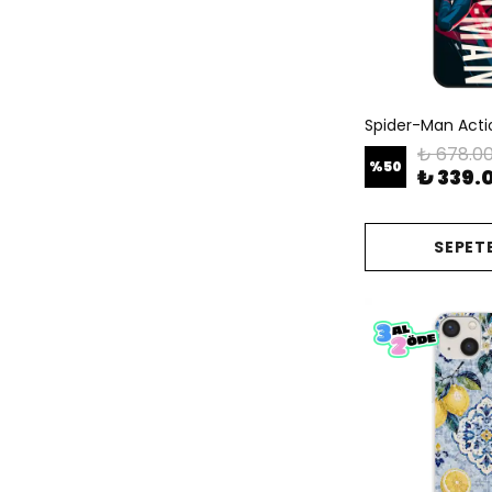
Spider-Man Action
₺ 678.0
%
50
₺ 339.
SEPETE