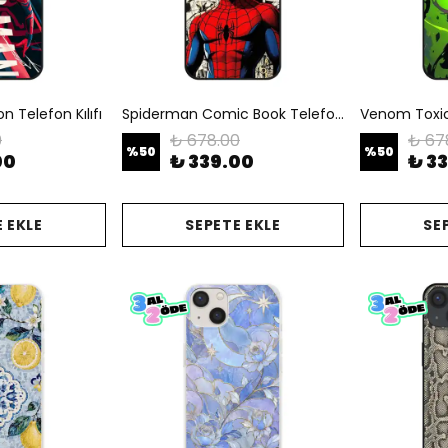
 Telefon Kılıfı
Spiderman Comic Book Telefon Kılıfı
Venom Toxic 
0
₺ 678.00
₺ 67
%
50
%
50
00
₺ 339.00
₺ 3
 EKLE
SEPETE EKLE
SE