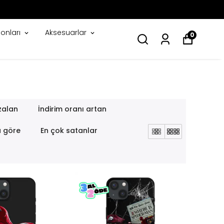
onları
Aksesuarlar
0
zalan
İndirim oranı artan
a göre
En çok satanlar