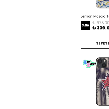
Lemon Mosaic Tel
₺ 678.0
%
50
₺ 339.
SEPETE