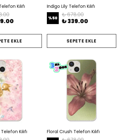
elefon Kılıfı
Indigo Lily Telefon Kılıfı
8.00
₺ 678.00
%
50
39.00
₺ 339.00
PETE EKLE
SEPETE EKLE
elefon Kılıfı
Floral Crush Telefon Kılıfı
8.00
₺ 678.00