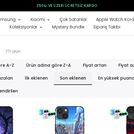
250₺ VE ÜZERI ÜCRETSIZ KARGO
amsung
Xiaomi
Çok Satanlar
Apple Watch Kord
Koleksiyonlar
Mystery Bundle
Sipariş Takibi
771
ürün
re A-Z
Ürün adına göre Z-A
Fiyat artan
Fiyat a
azalan
İlk eklenen
Son eklenen
En yüksek puan
endirilen