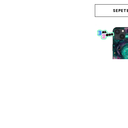
SEPETE
Emerald Nebula Te
₺ 678.0
%
50
₺ 339.
SEPETE