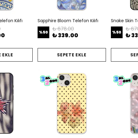
efon Kılıfı
Sapphire Bloom Telefon Kılıfı
Snake Skin Te
0
₺ 678.00
₺ 67
%
50
%
50
00
₺ 339.00
₺ 3
 EKLE
SEPETE EKLE
SE