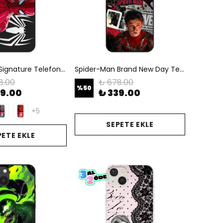
Spider-Man Signature Telefon Kılıfı
Spider-Man Brand New Day Telefon Kılıfı
8.00
₺ 678.00
%
50
39.00
₺ 339.00
+5
SEPETE EKLE
PETE EKLE