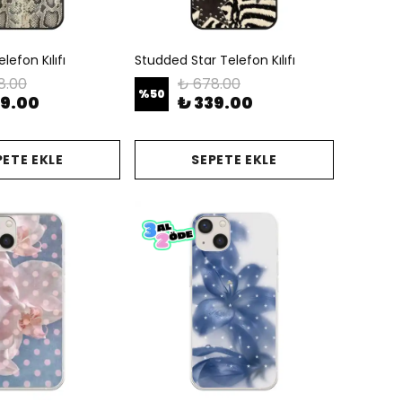
lefon Kılıfı
Studded Star Telefon Kılıfı
8.00
₺ 678.00
%
50
39.00
₺ 339.00
PETE EKLE
SEPETE EKLE