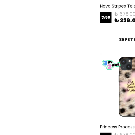
Nova Stripes Telef
₺ 678.0
%
50
₺ 339.
SEPETE
Princess Process 
₺ 678.0