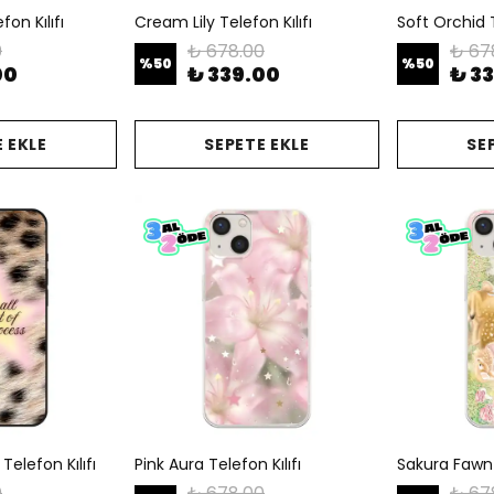
on Kılıfı
Cream Lily Telefon Kılıfı
Soft Orchid T
0
₺ 678.00
₺ 67
%
50
%
50
00
₺ 339.00
₺ 3
 EKLE
SEPETE EKLE
SE
Telefon Kılıfı
Pink Aura Telefon Kılıfı
Sakura Fawn T
0
₺ 678.00
₺ 67