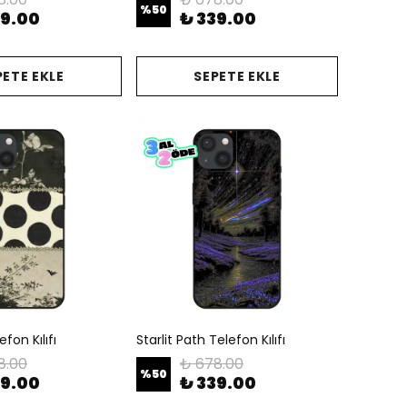
%
50
39.00
₺ 339.00
PETE EKLE
SEPETE EKLE
fon Kılıfı
Starlit Path Telefon Kılıfı
8.00
₺ 678.00
%
50
39.00
₺ 339.00