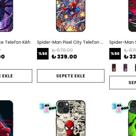
 Telefon Kılıfı
Spider-Man Pixel City Telefon Kılıfı
0
₺ 678.00
₺ 67
%
50
%
50
00
₺ 339.00
₺ 3
 EKLE
SEPETE EKLE
SE