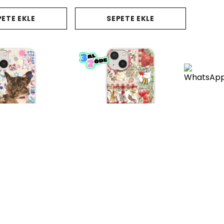
PETE EKLE
SEPETE EKLE
elefon Kılıfı
Strawberry Kittens Telefon Kılıfı
8.00
₺ 678.00
%
50
39.00
₺ 339.00