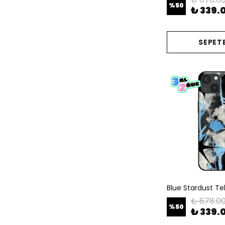
%
50
₺ 339.
SEPETE
Blue Stardust Tele
₺ 678.0
%
50
₺ 339.