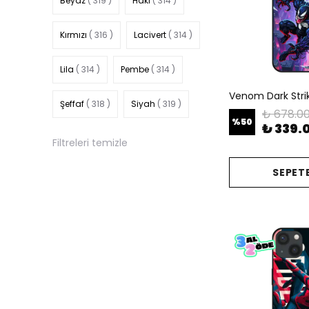
Beyaz
( 319 )
Haki
( 314 )
Kırmızı
( 316 )
Lacivert
( 314 )
Lila
( 314 )
Pembe
( 314 )
Venom Dark Strike
Şeffaf
( 318 )
Siyah
( 319 )
₺ 678.0
%
50
₺ 339.
Filtreleri temizle
SEPETE