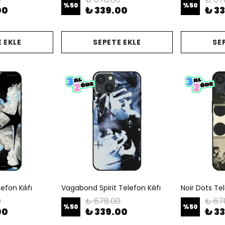
%
50
%
50
00
₺ 339.00
₺ 3
 EKLE
SEPETE EKLE
SE
fon Kılıfı
Vagabond Spirit Telefon Kılıfı
Noir Dots Tele
0
₺ 678.00
₺ 67
%
50
%
50
00
₺ 339.00
₺ 3