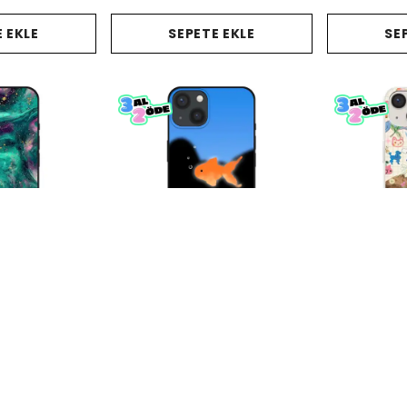
 EKLE
SEPETE EKLE
SE
lefon Kılıfı
Goldfish Dreams Telefon Kılıfı
Kawaii Kitty T
0
₺ 678.00
%
50
00
₺ 339.00
₺ 67
%
50
₺ 3
 EKLE
SEPETE EKLE