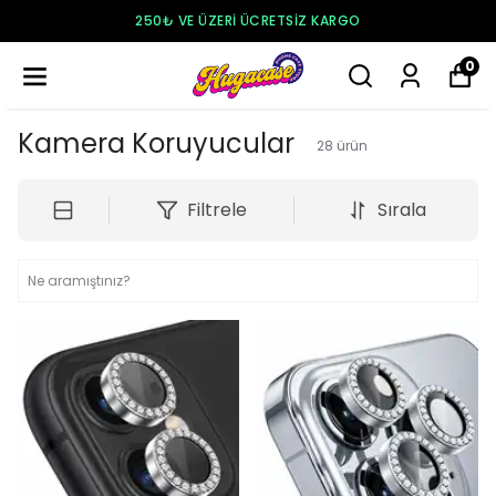
250₺ VE ÜZERI ÜCRETSIZ KARGO
0
Kamera Koruyucular
28
ürün
Filtrele
Sırala