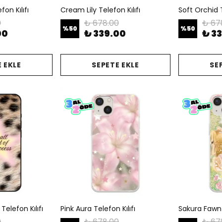
on Kılıfı
Cream Lily Telefon Kılıfı
Soft Orchid T
0
₺ 678.00
₺ 67
%
50
%
50
00
₺ 339.00
₺ 3
 EKLE
SEPETE EKLE
SE
Telefon Kılıfı
Pink Aura Telefon Kılıfı
Sakura Fawn T
0
₺ 678.00
₺ 67