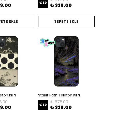
%
50
39.00
₺ 339.00
PETE EKLE
SEPETE EKLE
fon Kılıfı
Starlit Path Telefon Kılıfı
8.00
₺ 678.00
%
50
39.00
₺ 339.00