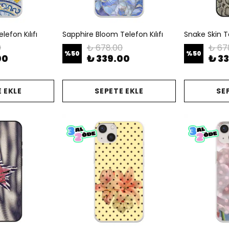
efon Kılıfı
Sapphire Bloom Telefon Kılıfı
Snake Skin Te
0
₺ 678.00
₺ 67
%
50
%
50
00
₺ 339.00
₺ 3
 EKLE
SEPETE EKLE
SE