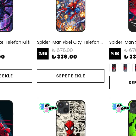
 Telefon Kılıfı
Spider-Man Pixel City Telefon Kılıfı
0
₺ 678.00
₺ 67
%
50
%
50
00
₺ 339.00
₺ 3
 EKLE
SEPETE EKLE
SE