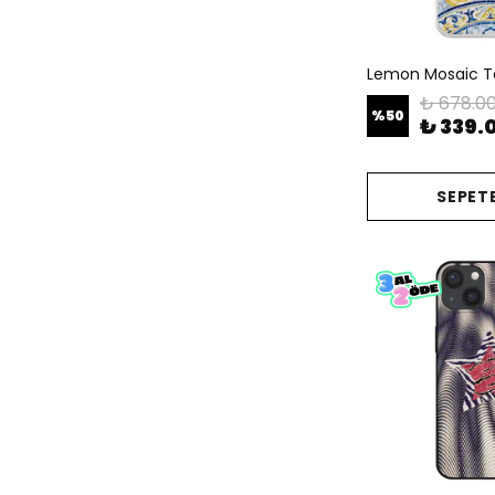
Lemon Mosaic Tel
₺ 678.0
%
50
₺ 339.
SEPETE