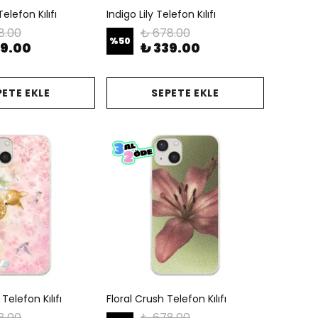
elefon Kılıfı
Indigo Lily Telefon Kılıfı
8.00
₺ 678.00
%
50
39.00
₺ 339.00
PETE EKLE
SEPETE EKLE
elefon Kılıfı
Floral Crush Telefon Kılıfı
8.00
₺ 678.00