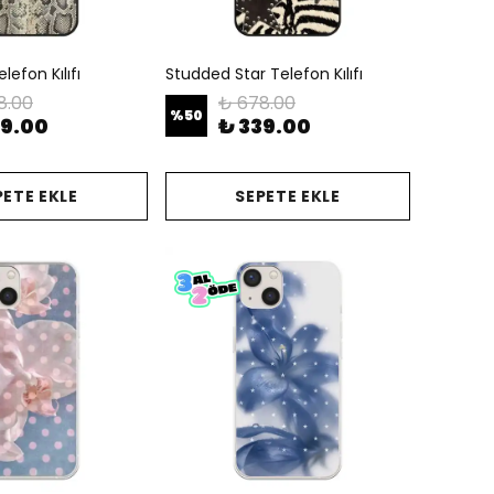
lefon Kılıfı
Studded Star Telefon Kılıfı
8.00
₺ 678.00
%
50
39.00
₺ 339.00
PETE EKLE
SEPETE EKLE