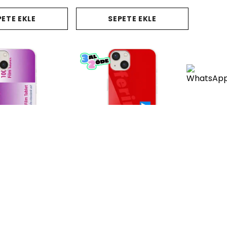
PETE EKLE
SEPETE EKLE
lefon Kılıfı
Aferin Plus Telefon Kılıfı
8.00
₺ 678.00
%
50
39.00
₺ 339.00
PETE EKLE
SEPETE EKLE