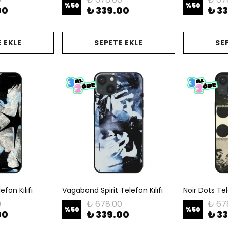
%
50
%
50
00
₺ 339.00
₺ 3
 EKLE
SEPETE EKLE
SE
fon Kılıfı
Vagabond Spirit Telefon Kılıfı
Noir Dots Tele
0
₺ 678.00
₺ 67
%
50
%
50
00
₺ 339.00
₺ 3