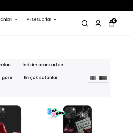
onları
Aksesuarlar
0
zalan
İndirim oranı artan
a göre
En çok satanlar