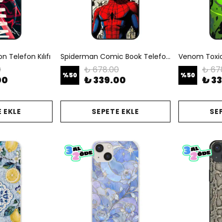
 Telefon Kılıfı
Spiderman Comic Book Telefon Kılıfı
Venom Toxic 
0
₺ 678.00
₺ 67
%
50
%
50
00
₺ 339.00
₺ 3
 EKLE
SEPETE EKLE
SE