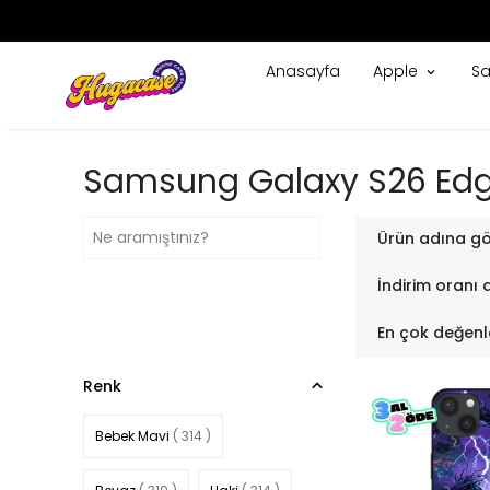
Anasayfa
Apple
S
Samsung Galaxy S26 Edge 
Ürün adına gö
İndirim oranı 
En çok değenl
Renk
Bebek Mavi
( 314 )