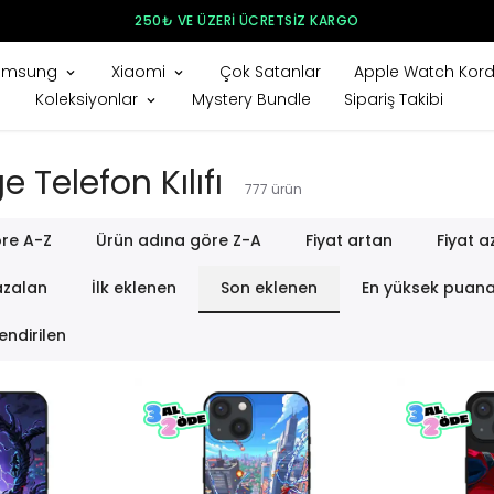
250₺ VE ÜZERI ÜCRETSIZ KARGO
amsung
Xiaomi
Çok Satanlar
Apple Watch Kord
Koleksiyonlar
Mystery Bundle
Sipariş Takibi
Telefon Kılıfı
777
ürün
re A-Z
Ürün adına göre Z-A
Fiyat artan
Fiyat a
azalan
İlk eklenen
Son eklenen
En yüksek puan
endirilen