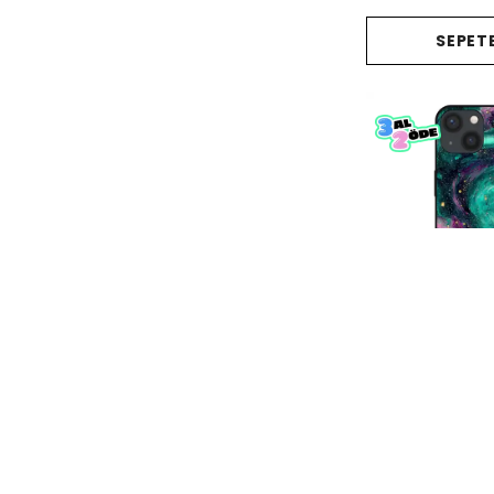
SEPETE
Emerald Nebula Te
₺ 678.0
%
50
₺ 339.
SEPETE