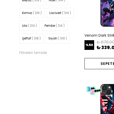
Beyaz
( 319 )
Haki
( 314 )
Kırmızı
( 316 )
Lacivert
( 314 )
Lila
( 314 )
Pembe
( 314 )
Venom Dark Strike
Şeffaf
( 318 )
Siyah
( 319 )
₺ 678.0
%
50
₺ 339.
Filtreleri temizle
SEPETE