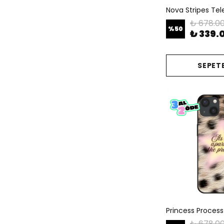
Nova Stripes Telef
₺ 678.0
%
50
₺ 339.
SEPETE
Princess Process 
₺ 678.0