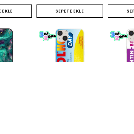
 EKLE
SEPETE EKLE
SE
lefon Kılıfı
Tylol Hot Telefon Kılıfı
Augmentin Te
0
₺ 678.00
₺ 67
%
50
%
50
00
₺ 339.00
₺ 3
 EKLE
SEPETE EKLE
SE