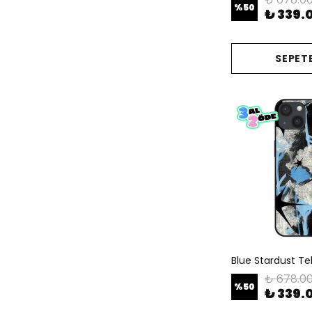
%
50
₺ 339.
SEPETE
Blue Stardust Tele
₺ 678.0
%
50
₺ 339.