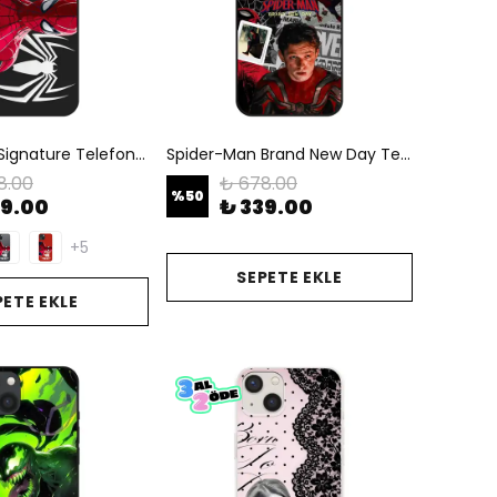
Spider-Man Signature Telefon Kılıfı
Spider-Man Brand New Day Telefon Kılıfı
8.00
₺ 678.00
%
50
39.00
₺ 339.00
+5
SEPETE EKLE
PETE EKLE