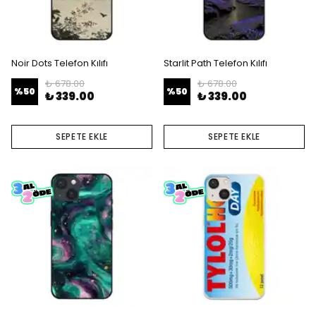
Noir Dots Telefon Kılıfı
Starlit Path Telefon Kılıfı
₺ 678.00
₺ 678.00
%
50
%
50
₺ 339.00
₺ 339.00
SEPETE EKLE
SEPETE EKLE