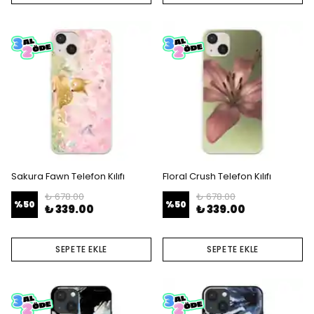
Sakura Fawn Telefon Kılıfı
Floral Crush Telefon Kılıfı
₺ 678.00
₺ 678.00
%
50
%
50
₺ 339.00
₺ 339.00
SEPETE EKLE
SEPETE EKLE