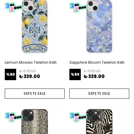
Lemon Mosaic Telefon Kılıfı
Sapphire Bloom Telefon Kılıfı
₺ 678.00
₺ 678.00
%
50
%
50
₺ 339.00
₺ 339.00
SEPETE EKLE
SEPETE EKLE