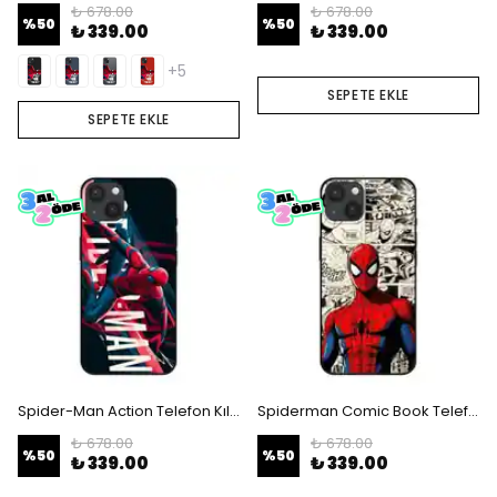
₺ 678.00
₺ 678.00
%
50
%
50
₺ 339.00
₺ 339.00
+5
SEPETE EKLE
SEPETE EKLE
Spider-Man Action Telefon Kılıfı
Spiderman Comic Book Telefon Kılıfı
₺ 678.00
₺ 678.00
%
50
%
50
₺ 339.00
₺ 339.00