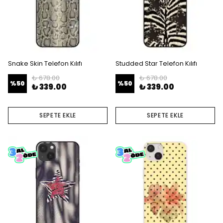
Snake Skin Telefon Kılıfı
Studded Star Telefon Kılıfı
₺ 678.00
₺ 678.00
%
50
%
50
₺ 339.00
₺ 339.00
SEPETE EKLE
SEPETE EKLE