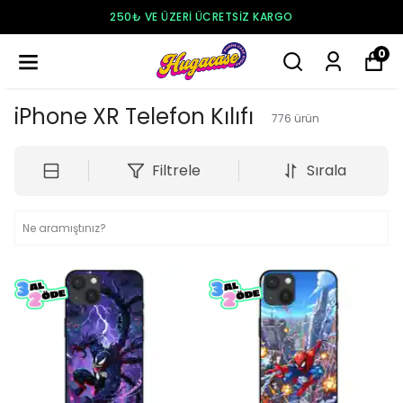
250₺ VE ÜZERI ÜCRETSIZ KARGO
0
iPhone XR Telefon Kılıfı
776
ürün
Filtrele
Sırala