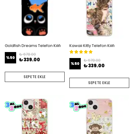
Goldfish Dreams Telefon Kılıfı
Kawaii Kitty Telefon Kılıfı
₺ 678.00
%
50
₺ 339.00
₺ 678.00
%
50
₺ 339.00
SEPETE EKLE
SEPETE EKLE