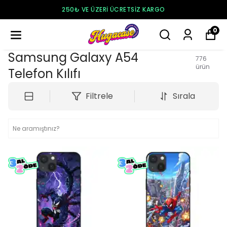
250₺ VE ÜZERI ÜCRETSIZ KARGO
0
Samsung Galaxy A54
776
ürün
Telefon Kılıfı
Filtrele
Sırala