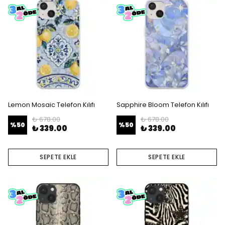
Lemon Mosaic Telefon Kılıfı
Sapphire Bloom Telefon Kılıfı
₺ 678.00
₺ 678.00
%
50
%
50
₺ 339.00
₺ 339.00
SEPETE EKLE
SEPETE EKLE