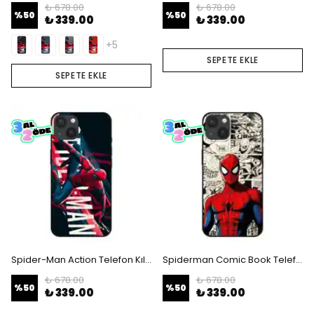
₺ 678.00
₺ 678.00
%
50
%
50
₺ 339.00
₺ 339.00
+5
SEPETE EKLE
SEPETE EKLE
Spider-Man Action Telefon Kılıfı
Spiderman Comic Book Telefon Kılıfı
₺ 678.00
₺ 678.00
%
50
%
50
₺ 339.00
₺ 339.00