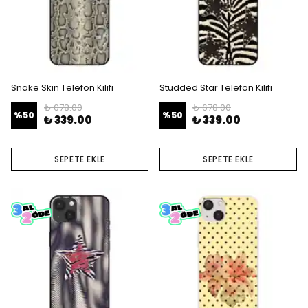
Snake Skin Telefon Kılıfı
Studded Star Telefon Kılıfı
₺ 678.00
₺ 678.00
%
50
%
50
₺ 339.00
₺ 339.00
SEPETE EKLE
SEPETE EKLE