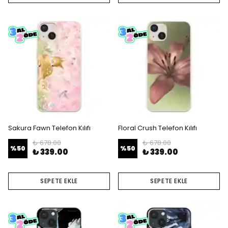
Sakura Fawn Telefon Kılıfı
Floral Crush Telefon Kılıfı
₺ 678.00
₺ 678.00
%
50
%
50
₺ 339.00
₺ 339.00
SEPETE EKLE
SEPETE EKLE