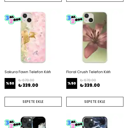
Sakura Fawn Telefon Kılıfı
Floral Crush Telefon Kılıfı
₺ 678.00
₺ 678.00
%
50
%
50
₺ 339.00
₺ 339.00
SEPETE EKLE
SEPETE EKLE