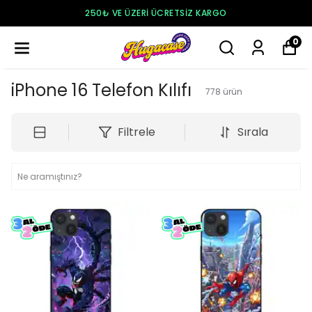
250₺ VE ÜZERI ÜCRETSIZ KARGO
0
iPhone 16 Telefon Kılıfı
778
ürün
Filtrele
Sırala