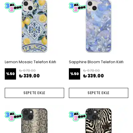
Lemon Mosaic Telefon Kılıfı
Sapphire Bloom Telefon Kılıfı
₺ 678.00
₺ 678.00
%
50
%
50
₺ 339.00
₺ 339.00
SEPETE EKLE
SEPETE EKLE