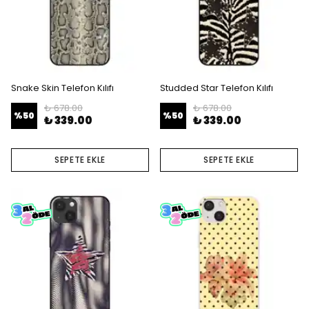
Snake Skin Telefon Kılıfı
Studded Star Telefon Kılıfı
₺ 678.00
₺ 678.00
%
50
%
50
₺ 339.00
₺ 339.00
SEPETE EKLE
SEPETE EKLE