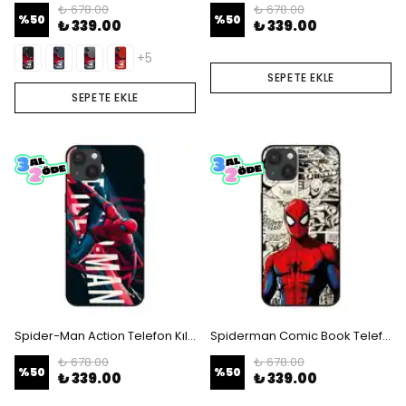
₺ 678.00
₺ 678.00
%
50
%
50
₺ 339.00
₺ 339.00
+5
SEPETE EKLE
SEPETE EKLE
Spider-Man Action Telefon Kılıfı
Spiderman Comic Book Telefon Kılıfı
₺ 678.00
₺ 678.00
%
50
%
50
₺ 339.00
₺ 339.00