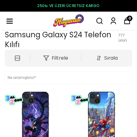
250₺ VE ÜZERI ÜCRETSIZ KARGO
0
Samsung Galaxy S24 Telefon
777
ürün
Kılıfı
Filtrele
Sırala