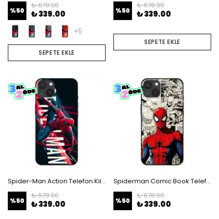
₺ 678.00
₺ 678.00
%
50
%
50
₺ 339.00
₺ 339.00
+5
SEPETE EKLE
SEPETE EKLE
Spider-Man Action Telefon Kılıfı
Spiderman Comic Book Telefon Kılıfı
₺ 678.00
₺ 678.00
%
50
%
50
₺ 339.00
₺ 339.00