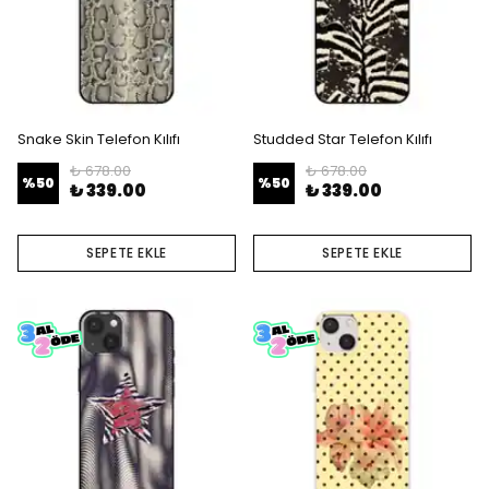
Snake Skin Telefon Kılıfı
Studded Star Telefon Kılıfı
₺ 678.00
₺ 678.00
%
50
%
50
₺ 339.00
₺ 339.00
SEPETE EKLE
SEPETE EKLE