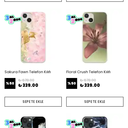
Sakura Fawn Telefon Kılıfı
Floral Crush Telefon Kılıfı
₺ 678.00
₺ 678.00
%
50
%
50
₺ 339.00
₺ 339.00
SEPETE EKLE
SEPETE EKLE