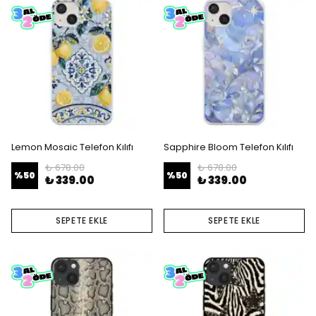
Lemon Mosaic Telefon Kılıfı
Sapphire Bloom Telefon Kılıfı
₺ 678.00
₺ 678.00
%
50
%
50
₺ 339.00
₺ 339.00
SEPETE EKLE
SEPETE EKLE