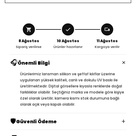
8 Ağustos
10 Ağustos
11 Ağustos
Sipariş verilirse
Ürünler hazırlanır
Kargoya verilir
🎧
×
Önemli Bilgi
Ürünlerimiz lansman silikon ve şeffaf kılıflar üzerine
uygulanan yüksek kaliteli, canlı ve dokulu UV baskı ile
üretilmektedir. Dijital görsellere kıyasla renklerde doğal
farklılıklar olabilir. Seçtiğiniz marka ve modele göre kişiye
özel olarak üretilir; kamera kısmı stok durumuna bağlı
olarak açık veya kapalı olabilir.
🛡️
+
Güvenli Ödeme