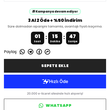
🎁 Kampanya devam ediyor
3 Al 2 Öde + %50 İndirim
Süre dolmadan siparişini tamamla, avantajlı fiyatı kaçırma.
01
15
47
:
:
Saat
Dakika
Saniye
Paylaş
:
SEPETE EKLE
WHATSAPP