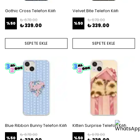
Gothic Cross Telefon Kılıfı
Velvet Bite Telefon Kılıfı
₺ 678.00
₺ 678.00
%
50
%
50
₺ 339.00
₺ 339.00
SEPETE EKLE
SEPETE EKLE
Blue Ribbon Bunny Telefon Kılıfı
Kitten Surprise Telefon Kılıfı
₺ 678.00
₺ 678.00
%
50
%
50