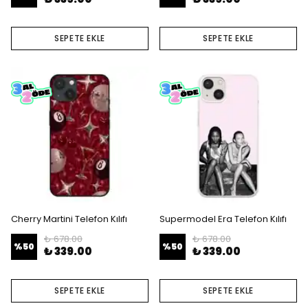
SEPETE EKLE
SEPETE EKLE
Cherry Martini Telefon Kılıfı
Supermodel Era Telefon Kılıfı
₺ 678.00
₺ 678.00
%
50
%
50
₺ 339.00
₺ 339.00
SEPETE EKLE
SEPETE EKLE