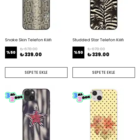
Snake Skin Telefon Kılıfı
Studded Star Telefon Kılıfı
₺ 678.00
₺ 678.00
%
50
%
50
₺ 339.00
₺ 339.00
SEPETE EKLE
SEPETE EKLE