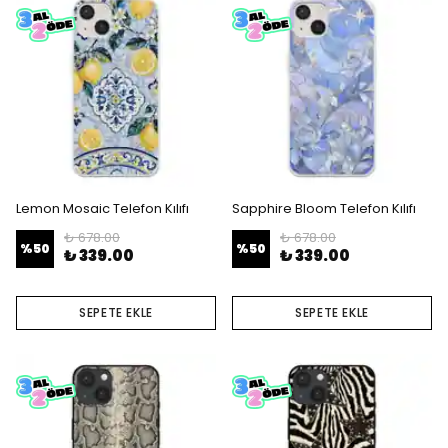
Lemon Mosaic Telefon Kılıfı
Sapphire Bloom Telefon Kılıfı
₺ 678.00
₺ 678.00
%
50
%
50
₺ 339.00
₺ 339.00
SEPETE EKLE
SEPETE EKLE