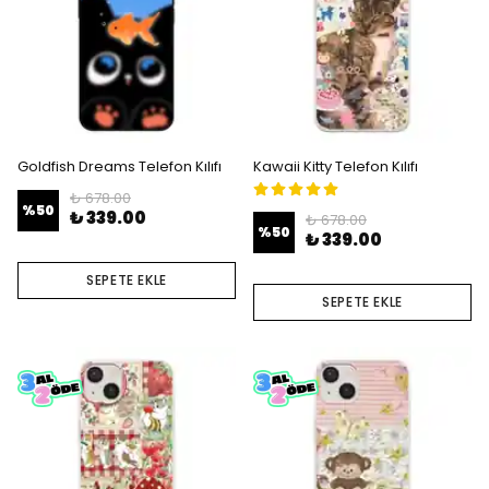
Goldfish Dreams Telefon Kılıfı
Kawaii Kitty Telefon Kılıfı
₺ 678.00
%
50
₺ 339.00
₺ 678.00
%
50
₺ 339.00
SEPETE EKLE
SEPETE EKLE