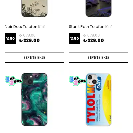
Noir Dots Telefon Kılıfı
Starlit Path Telefon Kılıfı
₺ 678.00
₺ 678.00
%
50
%
50
₺ 339.00
₺ 339.00
SEPETE EKLE
SEPETE EKLE