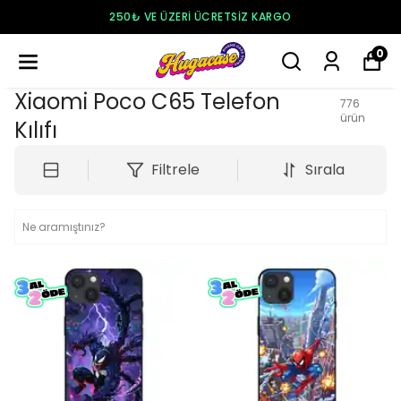
250₺ VE ÜZERI ÜCRETSIZ KARGO
0
Xiaomi Poco C65 Telefon
776
ürün
Kılıfı
Filtrele
Sırala