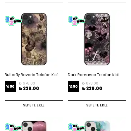
Butterfly Reverie Telefon Kılıfı
Dark Romance Telefon Kılıfı
₺ 678.00
₺ 678.00
%
50
%
50
₺ 339.00
₺ 339.00
SEPETE EKLE
SEPETE EKLE