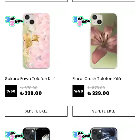
Sakura Fawn Telefon Kılıfı
Floral Crush Telefon Kılıfı
₺ 678.00
₺ 678.00
%
50
%
50
₺ 339.00
₺ 339.00
SEPETE EKLE
SEPETE EKLE