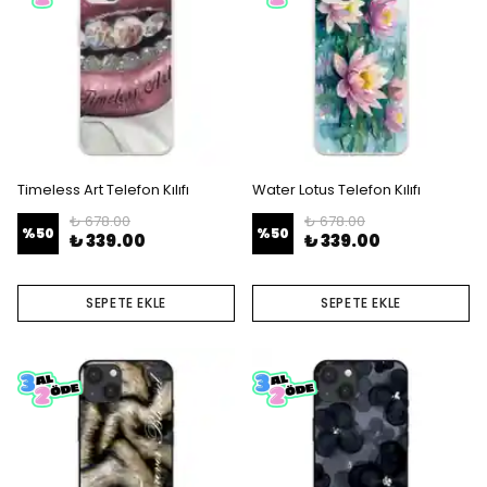
Timeless Art Telefon Kılıfı
Water Lotus Telefon Kılıfı
₺ 678.00
₺ 678.00
%
50
%
50
₺ 339.00
₺ 339.00
SEPETE EKLE
SEPETE EKLE