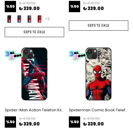
₺ 678.00
₺ 678.00
%
50
%
50
₺ 339.00
₺ 339.00
+5
SEPETE EKLE
SEPETE EKLE
Spider-Man Action Telefon Kılıfı
Spiderman Comic Book Telefon Kılıfı
₺ 678.00
₺ 678.00
%
50
%
50
₺ 339.00
₺ 339.00