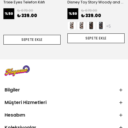
Trixie Eyes Telefon Kılıfı
Disney Toy Story Woody and Jessie Telefon Kılıfı
₺ 678.00
₺ 678.00
%
50
%
50
₺ 339.00
₺ 339.00
+5
SEPETE EKLE
SEPETE EKLE
Bilgiler
Müşteri Hizmetleri
Hesabım
Koleksiyonlar