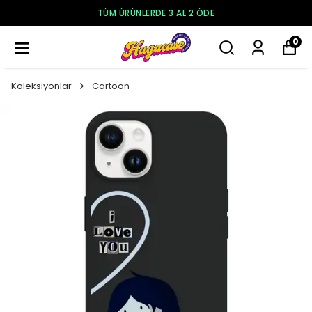
250₺ VE ÜZERI ÜCRETSIZ KARGO
0
Koleksiyonlar
Cartoon