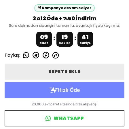
🎁 Kampanya devam ediyor
3 Al 2 Öde + %50 İndirim
Süre dolmadan siparişini tamamla, avantajlı fiyatı kaçırma.
09
19
41
:
:
Saat
Dakika
Saniye
Paylaş
:
SEPETE EKLE
WHATSAPP