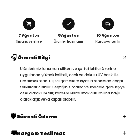
7 Ağustos
8 Ağustos
10 Ağustos
Sipariş verilirse
Ürünler hazırlanır
Kargoya verilir
🎧
×
Önemli Bilgi
Ürünlerimiz lansman silikon ve şeffaf kılıflar üzerine
uygulanan yüksek kaliteli, canlı ve dokulu UV baskı ile
üretilmektedir. Dijital görsellere kıyasla renklerde doğal
farklılıklar olabilir. Seçtiğiniz marka ve modele göre kişiye
özel olarak üretilir; kamera kısmı stok durumuna bağlı
olarak açık veya kapalı olabilir.
🛡️
+
Güvenli Ödeme
🚚
+
Kargo & Teslimat