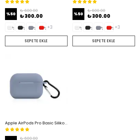
₺ 600.00
₺ 600.00
%
50
%
50
₺ 300.00
₺ 300.00
+3
+3
SEPETE EKLE
SEPETE EKLE
Apple AirPods Pro Basic Silikon Kılıfı - Very Berry
₺ 600.00