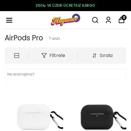
250₺ VE ÜZERI ÜCRETSIZ KARGO
0
AirPods Pro
7
ürün
Filtrele
Sırala