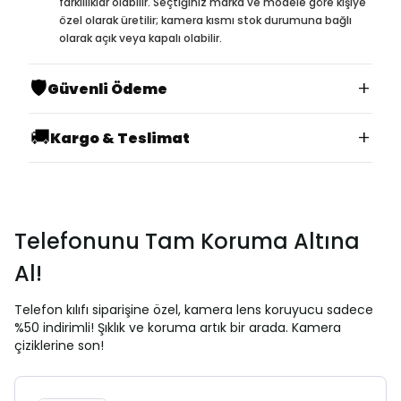
farklılıklar olabilir. Seçtiğiniz marka ve modele göre kişiye
özel olarak üretilir; kamera kısmı stok durumuna bağlı
olarak açık veya kapalı olabilir.
🛡️
+
Güvenli Ödeme
🚚
+
Kargo & Teslimat
Telefonunu Tam Koruma Altına
Al!
Telefon kılıfı siparişine özel, kamera lens koruyucu sadece
%50 indirimli! Şıklık ve koruma artık bir arada. Kamera
çiziklerine son!