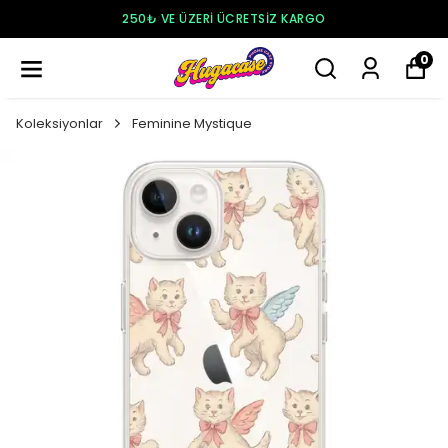
250₺ VE ÜZERI ÜCRETSIZ KARGO
0
Koleksiyonlar
Feminine Mystique