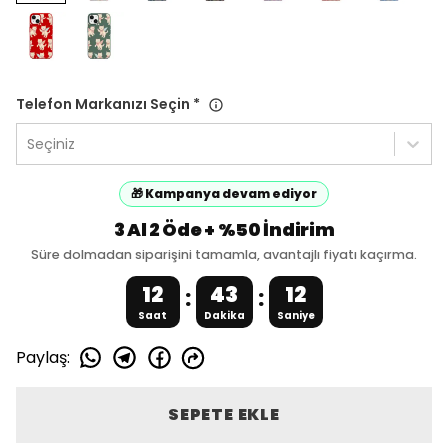
Telefon Markanızı Seçin
*
Seçiniz
🎁 Kampanya devam ediyor
3 Al 2 Öde + %50 İndirim
Süre dolmadan siparişini tamamla, avantajlı fiyatı kaçırma.
12
43
12
:
:
Saat
Dakika
Saniye
Paylaş
:
SEPETE EKLE