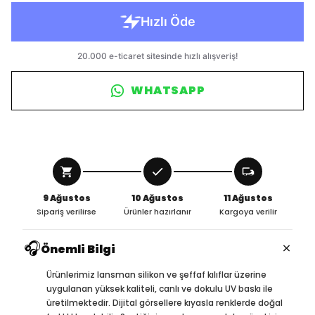
WHATSAPP
9 Ağustos
10 Ağustos
11 Ağustos
Sipariş verilirse
Ürünler hazırlanır
Kargoya verilir
🎧
×
Önemli Bilgi
Ürünlerimiz lansman silikon ve şeffaf kılıflar üzerine
uygulanan yüksek kaliteli, canlı ve dokulu UV baskı ile
üretilmektedir. Dijital görsellere kıyasla renklerde doğal