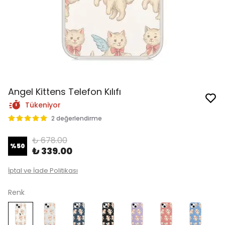
Angel Kittens Telefon Kılıfı
Tükeniyor
2 değerlendirme
₺ 678.00
%
50
₺ 339.00
İptal ve İade Politikası
Renk