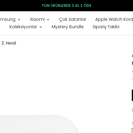
TÜM ÜRÜNLERDE 3 AL 2 ÖDE
amsung
Xiaomi
Çok Satanlar
Apple Watch Kord
Koleksiyonlar
Mystery Bundle
Sipariş Takibi
2. Nesil