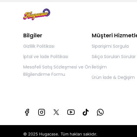
Bilgiler
Müşteri Hizmetle
Gizlilik Politikası
Siparişimi Sorgula
İptal ve İade Politikası
Sıkça Sorulan Sorular
Mesafeli Satış Sözleşmesi ve Ön
İletişim
Bilgilendirme Formu
Ürün İade & Değişim
© 2025 Hugacase. Tüm hakları saklıdır.