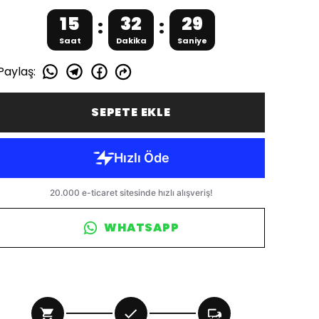
15
32
28
:
:
Saat
Dakika
Saniye
Paylaş
:
SEPETE EKLE
WHATSAPP