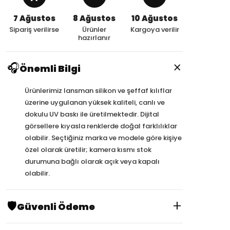
7 Ağustos
8 Ağustos
10 Ağustos
Sipariş verilirse
Ürünler
Kargoya verilir
hazırlanır
×
🎧
Önemli Bilgi
Ürünlerimiz lansman silikon ve şeffaf kılıflar
üzerine uygulanan yüksek kaliteli, canlı ve
dokulu UV baskı ile üretilmektedir. Dijital
görsellere kıyasla renklerde doğal farklılıklar
olabilir. Seçtiğiniz marka ve modele göre kişiye
özel olarak üretilir; kamera kısmı stok
durumuna bağlı olarak açık veya kapalı
olabilir.
+
🛡️
Güvenli Ödeme