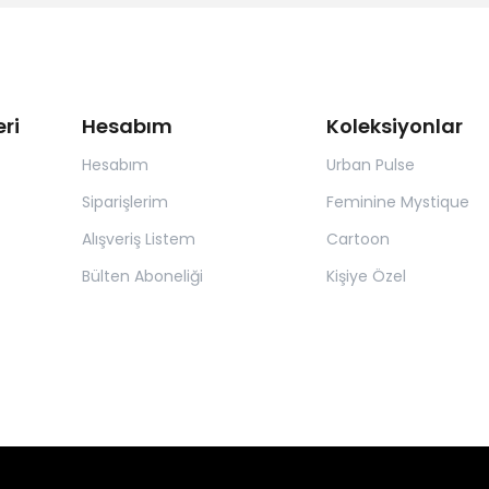
ri
Hesabım
Koleksiyonlar
Hesabım
Urban Pulse
Siparişlerim
Feminine Mystique
Alışveriş Listem
Cartoon
Bülten Aboneliği
Kişiye Özel