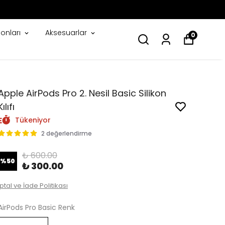
onları
Aksesuarlar
0
Apple AirPods Pro 2. Nesil Basic Silikon
Kılıfı
Tükeniyor
2 değerlendirme
₺ 600.00
%
50
₺ 300.00
İptal ve İade Politikası
AirPods Pro Basic Renk