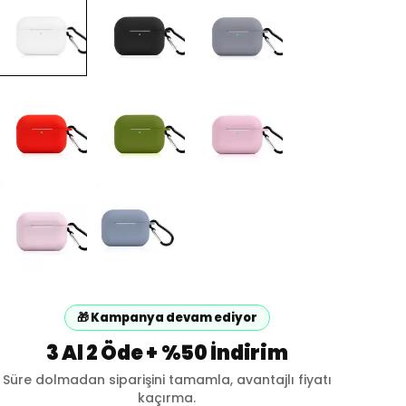
🎁 Kampanya devam ediyor
3 Al 2 Öde + %50 İndirim
Süre dolmadan siparişini tamamla, avantajlı fiyatı
kaçırma.