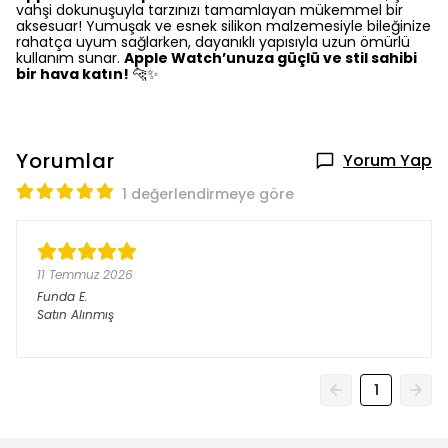
vahşi dokunuşuyla tarzınızı tamamlayan mükemmel bir
aksesuar! Yumuşak ve esnek silikon malzemesiyle bileğinize
rahatça uyum sağlarken, dayanıklı yapısıyla uzun ömürlü
kullanım sunar.
Apple Watch’unuza güçlü ve stil sahibi
bir hava katın!
🐆✨
Yorumlar
Yorum Yap
1 değerlendirmeye göre
11 Temmuz 2026
Funda
E.
Satın Alınmış
1