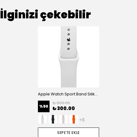
İlginizi çekebilir
Apple Watch Sport Band Silikon Saat Kordonu
₺ 600.00
%
50
₺ 300.00
+8
SEPETE EKLE