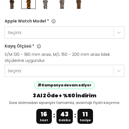
Apple Watch Model
*
Seçiniz
Kayış Ölçüsü
*
S/M 130 - 180 mm arası, M/L 150 - 200 mm arası bilek
ölçülerine uygundur.
Seçiniz
🎁 Kampanya devam ediyor
3 Al 2 Öde + %50 İndirim
Süre dolmadan siparişini tamamla, avantajlı fiyatı kaçırma.
16
43
11
:
:
Saat
Dakika
Saniye