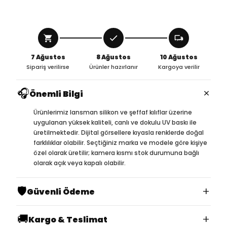
7 Ağustos
8 Ağustos
10 Ağustos
Sipariş verilirse
Ürünler hazırlanır
Kargoya verilir
🎧
×
Önemli Bilgi
Ürünlerimiz lansman silikon ve şeffaf kılıflar üzerine
uygulanan yüksek kaliteli, canlı ve dokulu UV baskı ile
üretilmektedir. Dijital görsellere kıyasla renklerde doğal
farklılıklar olabilir. Seçtiğiniz marka ve modele göre kişiye
özel olarak üretilir; kamera kısmı stok durumuna bağlı
olarak açık veya kapalı olabilir.
🛡️
+
Güvenli Ödeme
🚚
+
Kargo & Teslimat