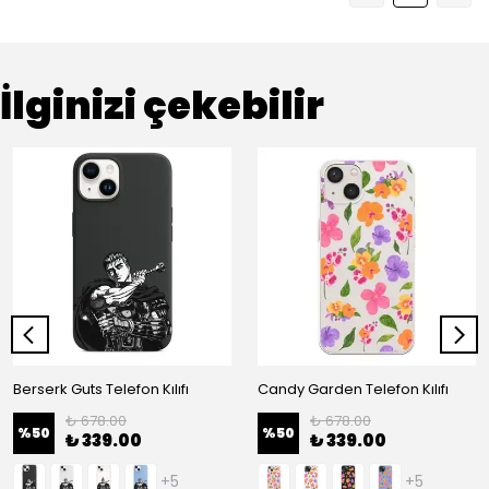
İlginizi çekebilir
Berserk Guts Telefon Kılıfı
Candy Garden Telefon Kılıfı
₺ 678.00
₺ 678.00
%
50
%
50
₺ 339.00
₺ 339.00
+5
+5