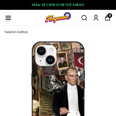
250₺ VE ÜZERI ÜCRETSIZ KARGO
0
Telefon Kılıfları