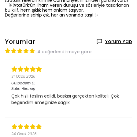
Atatürk telefon kılıfı ile Cumhuriyet’in izinden gururla yürü!
🇹🇷Atatürk’ün ilham veren duruşu ve sözleriyle tasarlanan
bu kılıf, hem şıklık hem anlam taşıyor.
Değerlerine sahip çık, her an yanında taşı! ✨
Yorumlar
Yorum Yap
4 değerlendirmeye göre
31 Ocak 2026
Gülbadem
D.
Satın Alınmış
Çok hızlı teslim edildi, baskısı gerçekten kaliteli. Çok
beğendim emeğinize sağlık
24 Ocak 2026