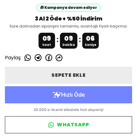
🎁 Kampanya devam ediyor
3 Al 2 Öde + %50 İndirim
Süre dolmadan siparişini tamamla, avantajlı fiyatı kaçırma.
09
09
06
:
:
Saat
Dakika
Saniye
Paylaş
:
SEPETE EKLE
WHATSAPP