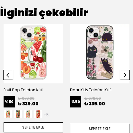
İlginizi çekebilir
Fruit Pop Telefon Kılıfı
Dear Kitty Telefon Kılıfı
₺ 678.00
₺ 678.00
%
50
%
50
₺ 339.00
₺ 339.00
+5
SEPETE EKLE
SEPETE EKLE