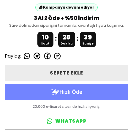
🎁 Kampanya devam ediyor
3 Al 2 Öde + %50 İndirim
Süre dolmadan siparişini tamamla, avantajlı fiyatı kaçırma.
10
28
38
:
:
Saat
Dakika
Saniye
Paylaş
:
SEPETE EKLE
WHATSAPP