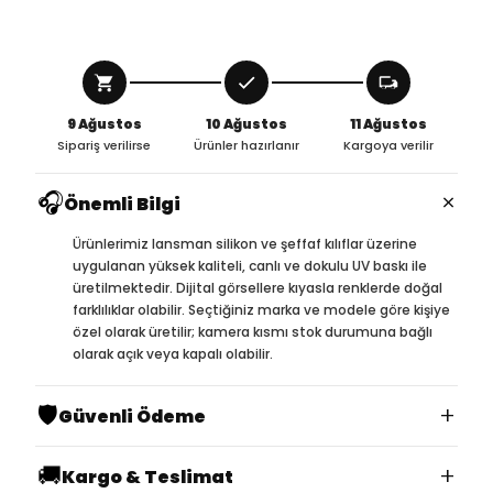
9 Ağustos
10 Ağustos
11 Ağustos
Sipariş verilirse
Ürünler hazırlanır
Kargoya verilir
🎧
×
Önemli Bilgi
Ürünlerimiz lansman silikon ve şeffaf kılıflar üzerine
uygulanan yüksek kaliteli, canlı ve dokulu UV baskı ile
üretilmektedir. Dijital görsellere kıyasla renklerde doğal
farklılıklar olabilir. Seçtiğiniz marka ve modele göre kişiye
özel olarak üretilir; kamera kısmı stok durumuna bağlı
olarak açık veya kapalı olabilir.
🛡️
+
Güvenli Ödeme
🚚
+
Kargo & Teslimat