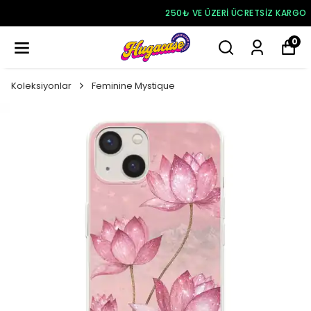
250₺ VE ÜZERI ÜCRETSIZ KARGO
0
Koleksiyonlar
Feminine Mystique