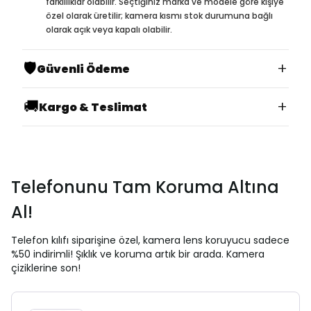
farklılıklar olabilir. Seçtiğiniz marka ve modele göre kişiye
özel olarak üretilir; kamera kısmı stok durumuna bağlı
olarak açık veya kapalı olabilir.
🛡️
+
Güvenli Ödeme
🚚
+
Kargo & Teslimat
Telefonunu Tam Koruma Altına
Al!
Telefon kılıfı siparişine özel, kamera lens koruyucu sadece
%50 indirimli! Şıklık ve koruma artık bir arada. Kamera
çiziklerine son!