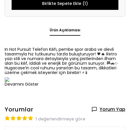
Birlikte Sepete Ekle (1)
Ürün Açıklaması
In Hot Pursuit Telefon Kılıfı, pembe spor araba ve alevli
tasarımıyla hız tutkusunu tarzla buluşturuyor! 💗🔥 Retro
yazı stili ve numara detaylarıyla yarış pistlerinden ilham
alan bu kılıf, iddialı ve enerjik bir görünüm sunuyor. 🏁🚗✨
Hugacase’in cool ruhunu yansıtan bu tasarım, dikkatleri
üzerine çekmek isteyenler için birebir! ⚡📱
Devamını Göster
Yorumlar
Yorum Yap
1 değerlendirmeye göre