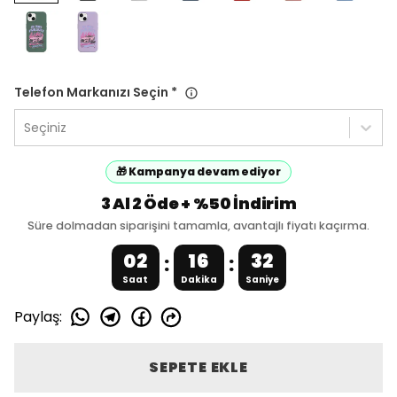
Telefon Markanızı Seçin
*
Seçiniz
🎁 Kampanya devam ediyor
3 Al 2 Öde + %50 İndirim
Süre dolmadan siparişini tamamla, avantajlı fiyatı kaçırma.
02
16
32
:
:
Saat
Dakika
Saniye
Paylaş
:
SEPETE EKLE