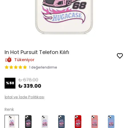
In Hot Pursuit Telefon Kılıfı
Tükeniyor
1 değerlendirme
₺ 678.00
%
50
₺ 339.00
İptal ve İade Politikası
Renk