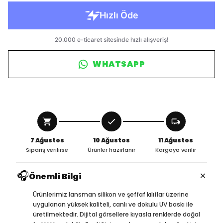
WHATSAPP
7 Ağustos
10 Ağustos
11 Ağustos
Sipariş verilirse
Ürünler hazırlanır
Kargoya verilir
🎧
×
Önemli Bilgi
Ürünlerimiz lansman silikon ve şeffaf kılıflar üzerine
uygulanan yüksek kaliteli, canlı ve dokulu UV baskı ile
üretilmektedir. Dijital görsellere kıyasla renklerde doğal