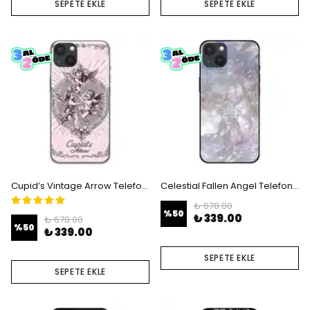
SEPETE EKLE
SEPETE EKLE
Cupid’s Vintage Arrow Telefon Kılıfı
Celestial Fallen Angel Telefon Kılıfı
₺ 678.00
%
50
₺ 339.00
₺ 678.00
%
50
₺ 339.00
SEPETE EKLE
SEPETE EKLE