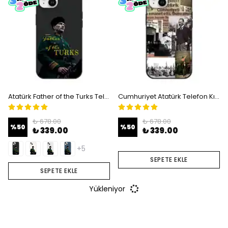
Atatürk Father of the Turks Telefon Kılıfı
Cumhuriyet Atatürk Telefon Kılıfı
₺ 678.00
₺ 678.00
%
50
%
50
₺ 339.00
₺ 339.00
+5
SEPETE EKLE
SEPETE EKLE
Yükleniyor