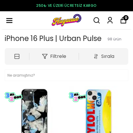
250₺ VE ÜZERI ÜCRETSIZ KARGO
0
iPhone 16 Plus | Urban Pulse
98
ürün
Filtrele
Sırala