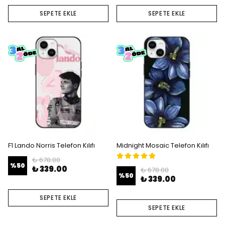
SEPETE EKLE
SEPETE EKLE
F1 Lando Norris Telefon Kılıfı
Midnight Mosaic Telefon Kılıfı
₺ 678.00
%
50
₺ 339.00
₺ 678.00
%
50
₺ 339.00
SEPETE EKLE
SEPETE EKLE