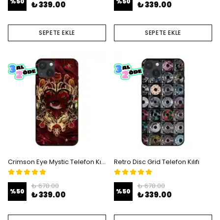
%
50
%
50
₺ 339.00
₺ 339.00
SEPETE EKLE
SEPETE EKLE
Crimson Eye Mystic Telefon Kılıfı
Retro Disc Grid Telefon Kılıfı
₺ 678.00
₺ 678.00
%
50
%
50
₺ 339.00
₺ 339.00