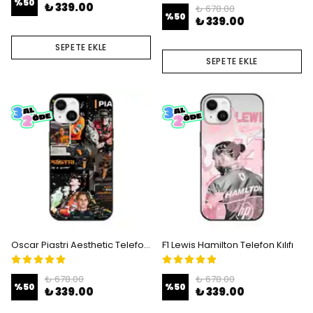
%
50
₺ 339.00
₺ 678.00
%
50
₺ 339.00
SEPETE EKLE
SEPETE EKLE
Oscar Piastri Aesthetic Telefon Kılıfı
F1 Lewis Hamilton Telefon Kılıfı
₺ 678.00
₺ 678.00
%
50
%
50
₺ 339.00
₺ 339.00