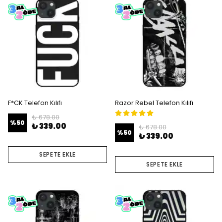
F*CK Telefon Kılıfı
Razor Rebel Telefon Kılıfı
₺ 678.00
%
50
₺ 339.00
₺ 678.00
%
50
₺ 339.00
SEPETE EKLE
SEPETE EKLE