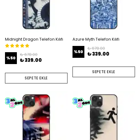
Midnight Dragon Telefon Kılıfı
Azure Myth Telefon Kılıfı
₺ 678.00
%
50
₺ 339.00
₺ 678.00
%
50
₺ 339.00
SEPETE EKLE
SEPETE EKLE