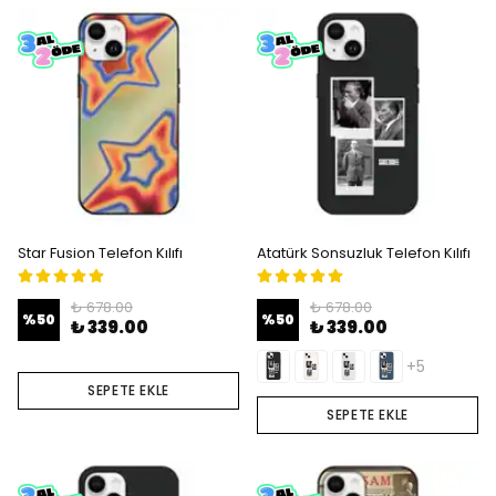
Star Fusion Telefon Kılıfı
Atatürk Sonsuzluk Telefon Kılıfı
₺ 678.00
₺ 678.00
%
50
%
50
₺ 339.00
₺ 339.00
+5
SEPETE EKLE
SEPETE EKLE