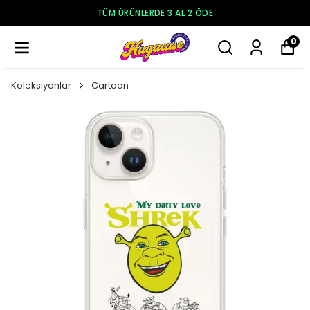
250₺ VE ÜZERI ÜCRETSIZ KARGO
0
Koleksiyonlar
Cartoon