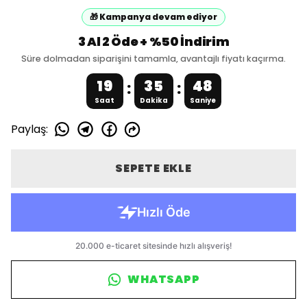
🎁 Kampanya devam ediyor
3 Al 2 Öde + %50 İndirim
Süre dolmadan siparişini tamamla, avantajlı fiyatı kaçırma.
19
35
47
:
:
Saat
Dakika
Saniye
Paylaş
:
SEPETE EKLE
WHATSAPP