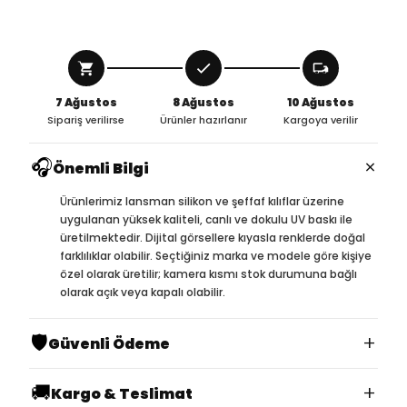
7 Ağustos
8 Ağustos
10 Ağustos
Sipariş verilirse
Ürünler hazırlanır
Kargoya verilir
🎧
×
Önemli Bilgi
Ürünlerimiz lansman silikon ve şeffaf kılıflar üzerine
uygulanan yüksek kaliteli, canlı ve dokulu UV baskı ile
üretilmektedir. Dijital görsellere kıyasla renklerde doğal
farklılıklar olabilir. Seçtiğiniz marka ve modele göre kişiye
özel olarak üretilir; kamera kısmı stok durumuna bağlı
olarak açık veya kapalı olabilir.
🛡️
+
Güvenli Ödeme
🚚
+
Kargo & Teslimat