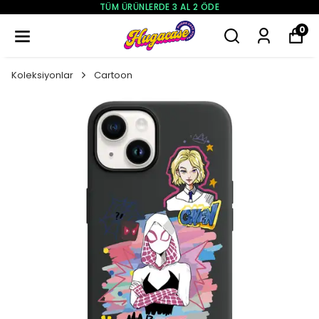
250₺ VE ÜZERI ÜCRETSIZ KARGO
0
Koleksiyonlar
Cartoon