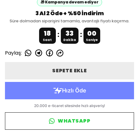
🎁 Kampanya devam ediyor
3 Al 2 Öde + %50 İndirim
Süre dolmadan siparişini tamamla, avantajlı fiyatı kaçırma.
18
33
00
:
:
Saat
Dakika
Saniye
Paylaş
:
SEPETE EKLE
WHATSAPP