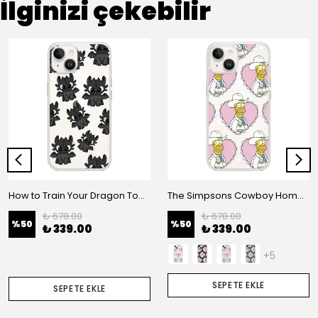
İlginizi çekebilir
How to Train Your Dragon Toothless Telefon Kılıfı
The Simpsons Cowboy Homer Telefon Kılıfı
₺ 678.00
₺ 678.00
%
50
%
50
₺ 339.00
₺ 339.00
+5
SEPETE EKLE
SEPETE EKLE