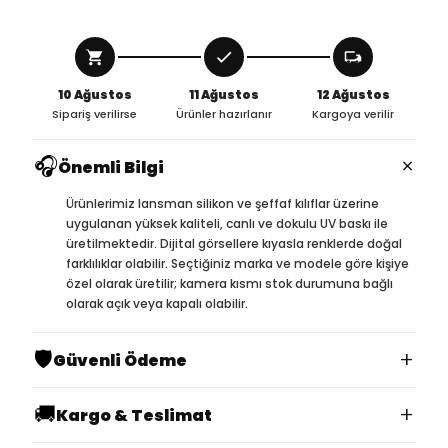
10 Ağustos
11 Ağustos
12 Ağustos
Sipariş verilirse
Ürünler hazırlanır
Kargoya verilir
🎧
×
Önemli Bilgi
Ürünlerimiz lansman silikon ve şeffaf kılıflar üzerine
uygulanan yüksek kaliteli, canlı ve dokulu UV baskı ile
üretilmektedir. Dijital görsellere kıyasla renklerde doğal
farklılıklar olabilir. Seçtiğiniz marka ve modele göre kişiye
özel olarak üretilir; kamera kısmı stok durumuna bağlı
olarak açık veya kapalı olabilir.
🛡️
+
Güvenli Ödeme
🚚
+
Kargo & Teslimat