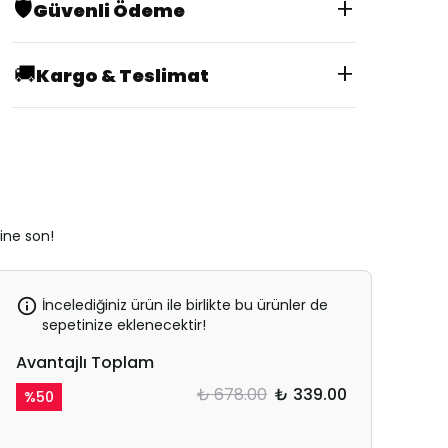
+
🛡️
Güvenli Ödeme
+
🚚
Kargo & Teslimat
rine son!
İncelediğiniz ürün ile birlikte bu ürünler de
sepetinize eklenecektir!
Avantajlı Toplam
₺ 678.00
₺ 339.00
%
50