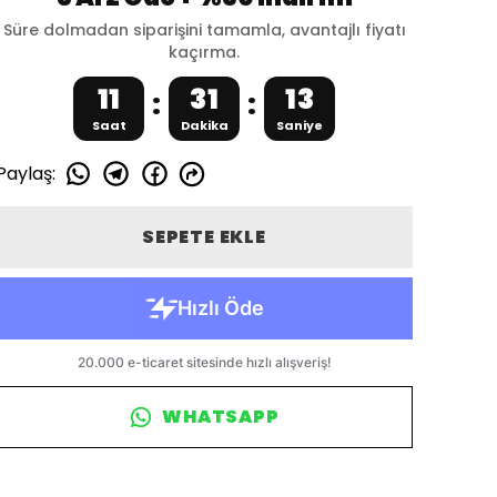
Süre dolmadan siparişini tamamla, avantajlı fiyatı
kaçırma.
11
31
12
:
:
Saat
Dakika
Saniye
Paylaş
:
SEPETE EKLE
WHATSAPP