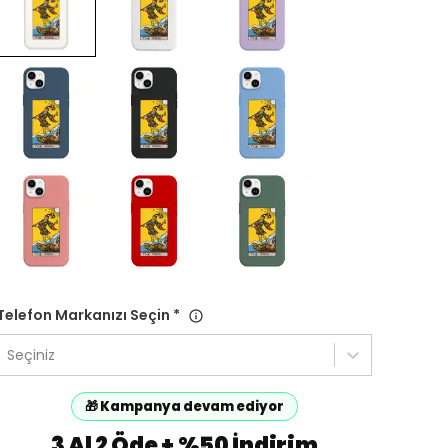
Telefon Markanızı Seçin
*
Seçiniz
🎁 Kampanya devam ediyor
3 Al 2 Öde + %50 İndirim