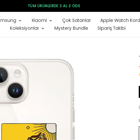
250₺ VE ÜZERI ÜCRETSIZ KARGO
amsung
Xiaomi
Çok Satanlar
Apple Watch Kord
Koleksiyonlar
Mystery Bundle
Sipariş Takibi