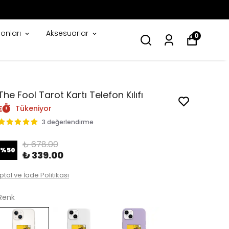
onları
Aksesuarlar
0
The Fool Tarot Kartı Telefon Kılıfı
Tükeniyor
3 değerlendirme
₺ 678.00
%
50
₺ 339.00
İptal ve İade Politikası
Renk