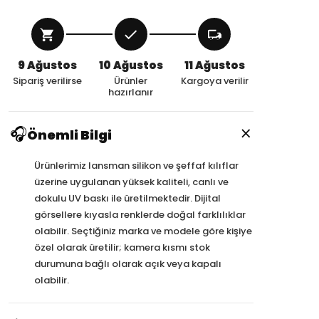
9 Ağustos
10 Ağustos
11 Ağustos
Sipariş verilirse
Ürünler
Kargoya verilir
hazırlanır
×
🎧
Önemli Bilgi
Ürünlerimiz lansman silikon ve şeffaf kılıflar
üzerine uygulanan yüksek kaliteli, canlı ve
dokulu UV baskı ile üretilmektedir. Dijital
görsellere kıyasla renklerde doğal farklılıklar
olabilir. Seçtiğiniz marka ve modele göre kişiye
özel olarak üretilir; kamera kısmı stok
durumuna bağlı olarak açık veya kapalı
olabilir.