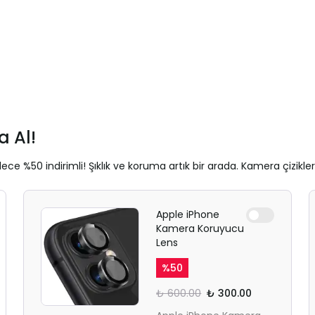
 Al!
ece %50 indirimli! Şıklık ve koruma artık bir arada. Kamera çizikle
Apple iPhone
Kamera Koruyucu
Lens
%
50
₺ 600.00
₺ 300.00