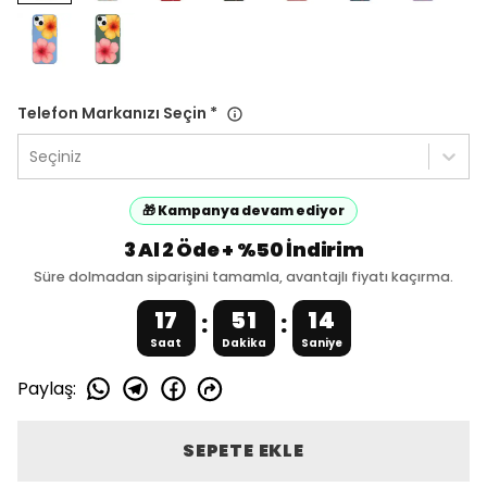
Telefon Markanızı Seçin
*
Seçiniz
🎁 Kampanya devam ediyor
3 Al 2 Öde + %50 İndirim
Süre dolmadan siparişini tamamla, avantajlı fiyatı kaçırma.
17
51
13
:
:
Saat
Dakika
Saniye
Paylaş
:
SEPETE EKLE