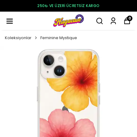
250₺ VE ÜZERI ÜCRETSIZ KARGO
0
Koleksiyonlar
Feminine Mystique