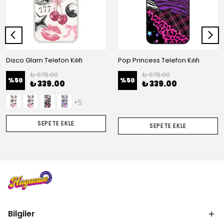
Disco Glam Telefon Kılıfı
Pop Princess Telefon Kılıfı
₺ 678.00
₺ 678.00
%
50
%
50
₺ 339.00
₺ 339.00
+5
SEPETE EKLE
SEPETE EKLE
Bilgiler