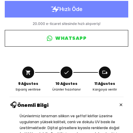
WHATSAPP
9 Ağustos
10 Ağustos
11 Ağustos
Sipariş verilirse
Ürünler hazırlanır
Kargoya verilir
🎧
×
Önemli Bilgi
Ürünlerimiz lansman silikon ve şeffaf kılıflar üzerine
uygulanan yüksek kaliteli, canlı ve dokulu UV baskı ile
üretilmektedir. Dijital görsellere kıyasla renklerde doğal