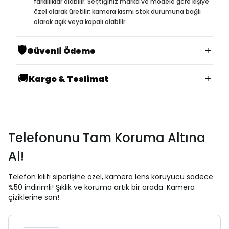
farklılıklar olabilir. Seçtiğiniz marka ve modele göre kişiye
özel olarak üretilir; kamera kısmı stok durumuna bağlı
olarak açık veya kapalı olabilir.
🛡️
+
Güvenli Ödeme
🚚
+
Kargo & Teslimat
Telefonunu Tam Koruma Altına
Al!
Telefon kılıfı siparişine özel, kamera lens koruyucu sadece
%50 indirimli! Şıklık ve koruma artık bir arada. Kamera
çiziklerine son!