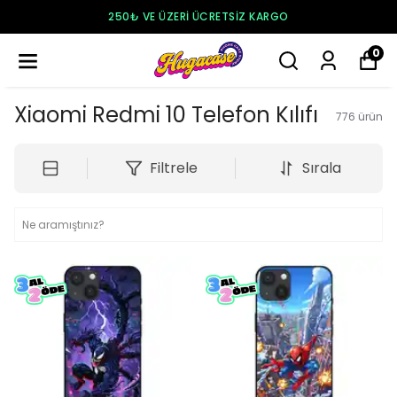
250₺ VE ÜZERI ÜCRETSIZ KARGO
0
Xiaomi Redmi 10 Telefon Kılıfı
776
ürün
Filtrele
Sırala