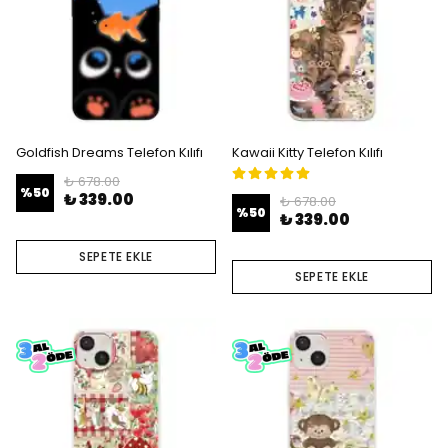
Goldfish Dreams Telefon Kılıfı
Kawaii Kitty Telefon Kılıfı
₺ 678.00
%
50
₺ 339.00
₺ 678.00
%
50
₺ 339.00
SEPETE EKLE
SEPETE EKLE