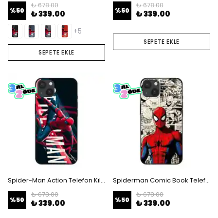
₺ 678.00
₺ 678.00
%
50
%
50
₺ 339.00
₺ 339.00
+5
SEPETE EKLE
SEPETE EKLE
Spider-Man Action Telefon Kılıfı
Spiderman Comic Book Telefon Kılıfı
₺ 678.00
₺ 678.00
%
50
%
50
₺ 339.00
₺ 339.00