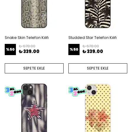
Snake Skin Telefon Kılıfı
Studded Star Telefon Kılıfı
₺ 678.00
₺ 678.00
%
50
%
50
₺ 339.00
₺ 339.00
SEPETE EKLE
SEPETE EKLE