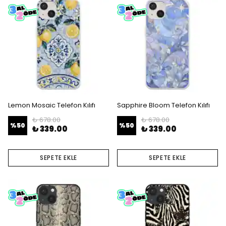
Lemon Mosaic Telefon Kılıfı
Sapphire Bloom Telefon Kılıfı
₺ 678.00
₺ 678.00
%
50
%
50
₺ 339.00
₺ 339.00
SEPETE EKLE
SEPETE EKLE