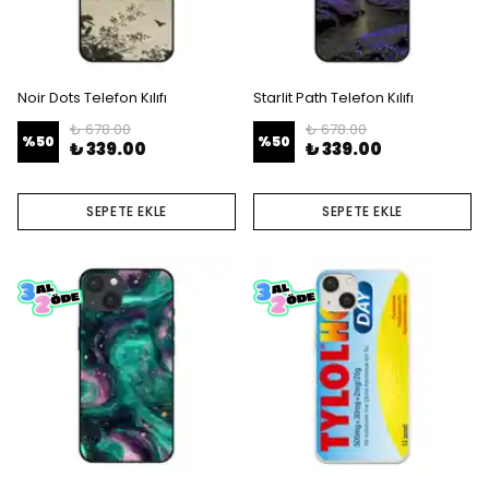
Noir Dots Telefon Kılıfı
Starlit Path Telefon Kılıfı
₺ 678.00
₺ 678.00
%
50
%
50
₺ 339.00
₺ 339.00
SEPETE EKLE
SEPETE EKLE