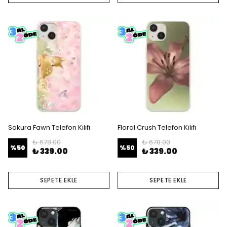
Sakura Fawn Telefon Kılıfı
Floral Crush Telefon Kılıfı
₺ 678.00
₺ 678.00
%
50
%
50
₺ 339.00
₺ 339.00
SEPETE EKLE
SEPETE EKLE