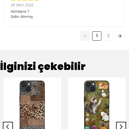
28 Ekim 2025
Hümeyra
T.
Satın Alınmış
1
2
İlginizi çekebilir