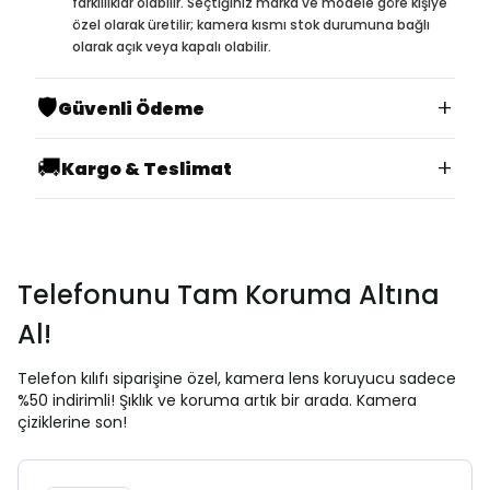
farklılıklar olabilir. Seçtiğiniz marka ve modele göre kişiye
özel olarak üretilir; kamera kısmı stok durumuna bağlı
olarak açık veya kapalı olabilir.
🛡️
+
Güvenli Ödeme
🚚
+
Kargo & Teslimat
Telefonunu Tam Koruma Altına
Al!
Telefon kılıfı siparişine özel, kamera lens koruyucu sadece
%50 indirimli! Şıklık ve koruma artık bir arada. Kamera
çiziklerine son!