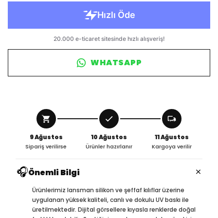
WHATSAPP
9 Ağustos
10 Ağustos
11 Ağustos
Sipariş verilirse
Ürünler hazırlanır
Kargoya verilir
🎧
×
Önemli Bilgi
Ürünlerimiz lansman silikon ve şeffaf kılıflar üzerine
uygulanan yüksek kaliteli, canlı ve dokulu UV baskı ile
üretilmektedir. Dijital görsellere kıyasla renklerde doğal