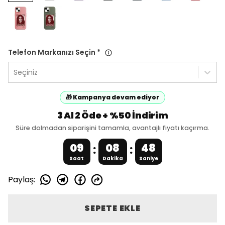
Telefon Markanızı Seçin
*
Seçiniz
🎁 Kampanya devam ediyor
3 Al 2 Öde + %50 İndirim
Süre dolmadan siparişini tamamla, avantajlı fiyatı kaçırma.
09
08
48
:
:
Saat
Dakika
Saniye
Paylaş
:
SEPETE EKLE