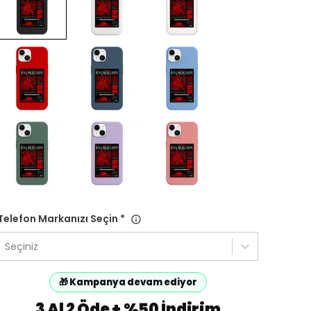
Telefon Markanızı Seçin
*
Seçiniz
🎁 Kampanya devam ediyor
3 Al 2 Öde + %50 İndirim