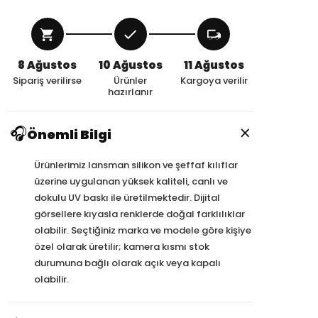
8 Ağustos
10 Ağustos
11 Ağustos
Sipariş verilirse
Ürünler
Kargoya verilir
hazırlanır
×
🎧
Önemli Bilgi
Ürünlerimiz lansman silikon ve şeffaf kılıflar
üzerine uygulanan yüksek kaliteli, canlı ve
dokulu UV baskı ile üretilmektedir. Dijital
görsellere kıyasla renklerde doğal farklılıklar
olabilir. Seçtiğiniz marka ve modele göre kişiye
özel olarak üretilir; kamera kısmı stok
durumuna bağlı olarak açık veya kapalı
olabilir.