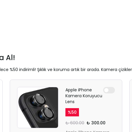
 Al!
ece %50 indirimli! Şıklık ve koruma artık bir arada. Kamera çizikle
Apple iPhone
Kamera Koruyucu
Lens
%
50
₺ 600.00
₺ 300.00