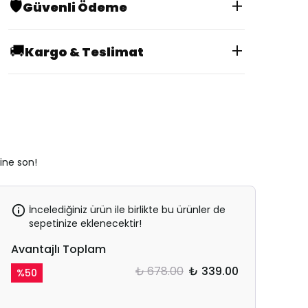
+
🛡️
Güvenli Ödeme
+
🚚
Kargo & Teslimat
rine son!
İncelediğiniz ürün ile birlikte bu ürünler de
sepetinize eklenecektir!
Avantajlı Toplam
₺ 678.00
₺ 339.00
%
50