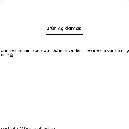
Ürün Açıklaması
 anime finalinin ikonik atmosferini ve derin felsefesini yansıtan ç
sı! 🌌🤖
m şeffaf s24fe için almıştım