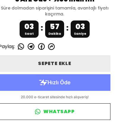
Süre dolmadan siparişini tamamla, avantajlı fiyatı
kaçırma.
03
57
02
:
:
Saat
Dakika
Saniye
Paylaş
:
SEPETE EKLE
WHATSAPP