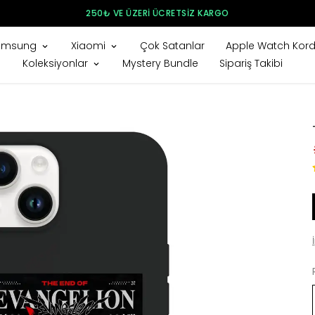
250₺ VE ÜZERI ÜCRETSIZ KARGO
amsung
Xiaomi
Çok Satanlar
Apple Watch Kord
Koleksiyonlar
Mystery Bundle
Sipariş Takibi