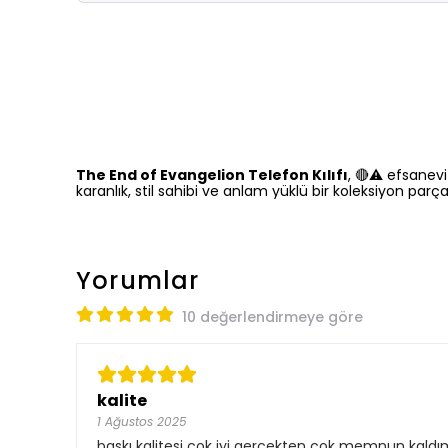
The End of Evangelion Telefon Kılıfı
, 🔴⚠️ efsanevi
karanlık, stil sahibi ve anlam yüklü bir koleksiyon parça
Yorumlar
10 değerlendirmeye göre
kalite
1 Ağustos 2025
baskı kalitesi çok iyi gerçekten çok memnun kaldı