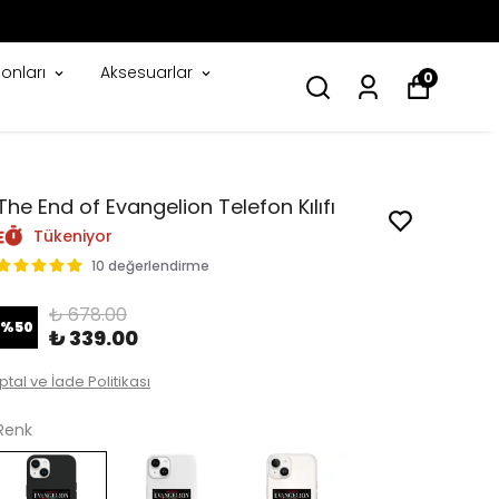
onları
Aksesuarlar
0
The End of Evangelion Telefon Kılıfı
Tükeniyor
10 değerlendirme
₺ 678.00
%
50
₺ 339.00
İptal ve İade Politikası
Renk