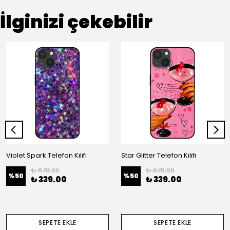
İlginizi çekebilir
Violet Spark Telefon Kılıfı
Star Glitter Telefon Kılıfı
₺ 678.00
₺ 678.00
%
50
%
50
₺ 339.00
₺ 339.00
SEPETE EKLE
SEPETE EKLE