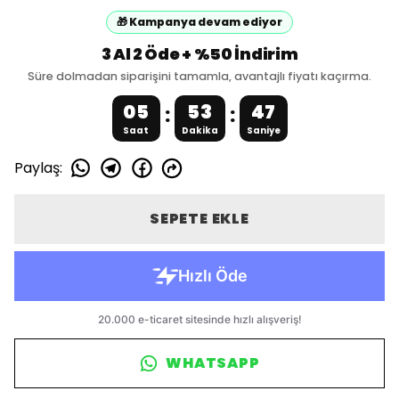
🎁 Kampanya devam ediyor
3 Al 2 Öde + %50 İndirim
Süre dolmadan siparişini tamamla, avantajlı fiyatı kaçırma.
05
53
46
:
:
Saat
Dakika
Saniye
Paylaş
:
SEPETE EKLE
WHATSAPP