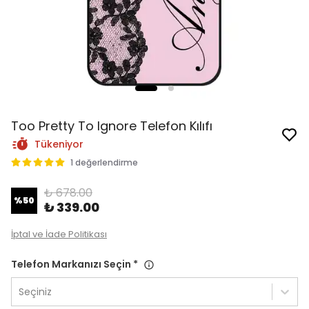
Too Pretty To Ignore Telefon Kılıfı
Tükeniyor
1 değerlendirme
₺ 678.00
%
50
₺ 339.00
İptal ve İade Politikası
Telefon Markanızı Seçin
*
Seçiniz