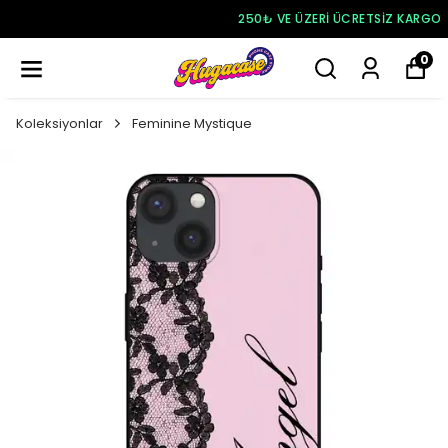
250₺ VE ÜZERI ÜCRETSIZ KARGO
0
Koleksiyonlar
Feminine Mystique