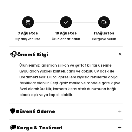
7 Ağustos
10 Ağustos
11 Ağustos
Sipariş verilirse
Ürünler hazırlanır
Kargoya verilir
🎧
×
Önemli Bilgi
Ürünlerimiz lansman silikon ve şeffaf kılıflar üzerine
uygulanan yüksek kaliteli, canlı ve dokulu UV baskı ile
üretilmektedir. Dijital görsellere kıyasla renklerde doğal
farklılıklar olabilir. Seçtiğiniz marka ve modele göre kişiye
özel olarak üretilir; kamera kısmı stok durumuna bağlı
olarak açık veya kapalı olabilir.
🛡️
+
Güvenli Ödeme
🚚
+
Kargo & Teslimat