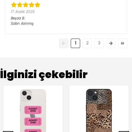
17 Aralık 2025
Beyza
B.
Satın Alınmış
1
2
3
İlginizi çekebilir