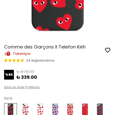
Comme des Garçons II Telefon Kılıfı
Tükeniyor
34 değerlendirme
₺ 678.00
%
50
₺ 339.00
İptal ve İade Politikası
Renk