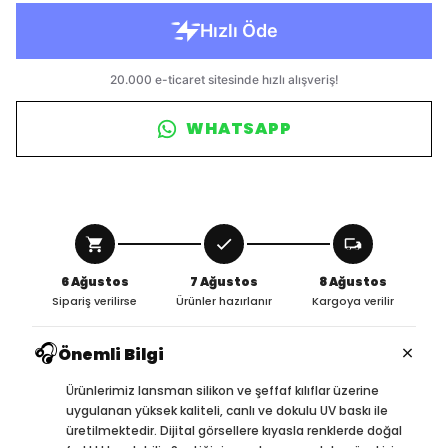
WHATSAPP
6 Ağustos
7 Ağustos
8 Ağustos
Sipariş verilirse
Ürünler hazırlanır
Kargoya verilir
🎧
×
Önemli Bilgi
Ürünlerimiz lansman silikon ve şeffaf kılıflar üzerine
uygulanan yüksek kaliteli, canlı ve dokulu UV baskı ile
üretilmektedir. Dijital görsellere kıyasla renklerde doğal