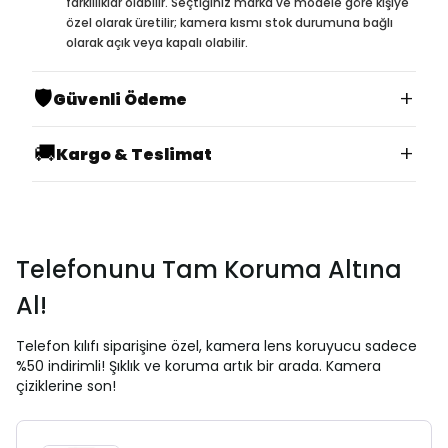
farklılıklar olabilir. Seçtiğiniz marka ve modele göre kişiye
özel olarak üretilir; kamera kısmı stok durumuna bağlı
olarak açık veya kapalı olabilir.
🛡️
+
Güvenli Ödeme
🚚
+
Kargo & Teslimat
Telefonunu Tam Koruma Altına
Al!
Telefon kılıfı siparişine özel, kamera lens koruyucu sadece
%50 indirimli! Şıklık ve koruma artık bir arada. Kamera
çiziklerine son!