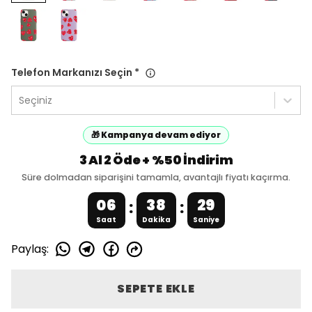
Telefon Markanızı Seçin
*
Seçiniz
🎁 Kampanya devam ediyor
3 Al 2 Öde + %50 İndirim
Süre dolmadan siparişini tamamla, avantajlı fiyatı kaçırma.
06
38
29
:
:
Saat
Dakika
Saniye
Paylaş
:
SEPETE EKLE