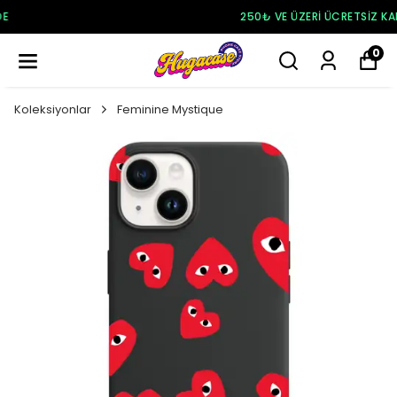
250₺ VE ÜZERI ÜCRETSIZ KARGO
0
Koleksiyonlar
Feminine Mystique