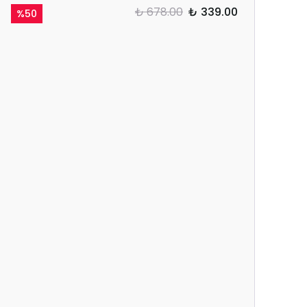
₺ 678.00
₺ 339.00
%
50