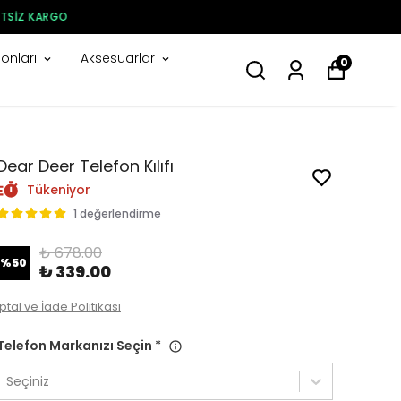
onları
Aksesuarlar
0
Dear Deer Telefon Kılıfı
Tükeniyor
1 değerlendirme
₺ 678.00
%
50
₺ 339.00
İptal ve İade Politikası
Telefon Markanızı Seçin
*
Seçiniz