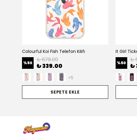
Colourful Koi Fish Telefon Kılıfı
It Girl Tic
₺ 678.00
₺ 
%
50
%
50
₺ 339.00
₺ 
+5
SEPETE EKLE