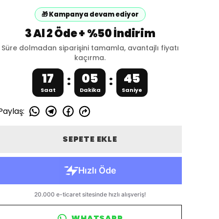
🎁 Kampanya devam ediyor
3 Al 2 Öde + %50 İndirim
Süre dolmadan siparişini tamamla, avantajlı fiyatı
kaçırma.
17
05
45
:
:
Saat
Dakika
Saniye
Paylaş
:
SEPETE EKLE
WHATSAPP