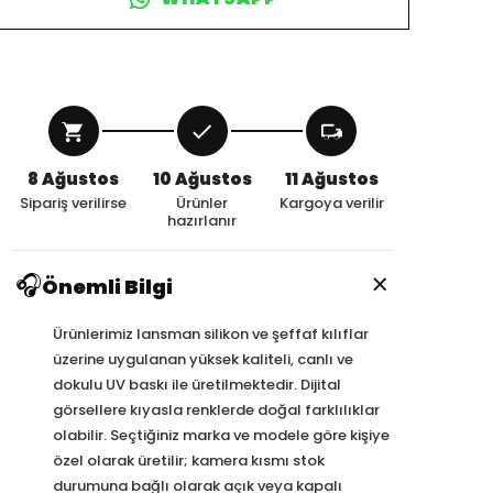
8 Ağustos
10 Ağustos
11 Ağustos
Sipariş verilirse
Ürünler
Kargoya verilir
hazırlanır
×
🎧
Önemli Bilgi
Ürünlerimiz lansman silikon ve şeffaf kılıflar
üzerine uygulanan yüksek kaliteli, canlı ve
dokulu UV baskı ile üretilmektedir. Dijital
görsellere kıyasla renklerde doğal farklılıklar
olabilir. Seçtiğiniz marka ve modele göre kişiye
özel olarak üretilir; kamera kısmı stok
durumuna bağlı olarak açık veya kapalı