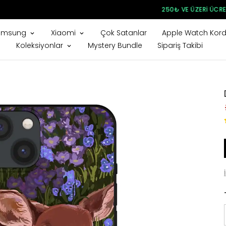
250₺ VE ÜZERI ÜCRETSIZ KARGO
amsung
Xiaomi
Çok Satanlar
Apple Watch Kord
Koleksiyonlar
Mystery Bundle
Sipariş Takibi