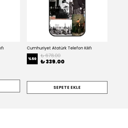
fı
Cumhuriyet Atatürk Telefon Kılıfı
Atatürk
₺ 678.00
%
50
%
50
₺ 339.00
SEPETE EKLE