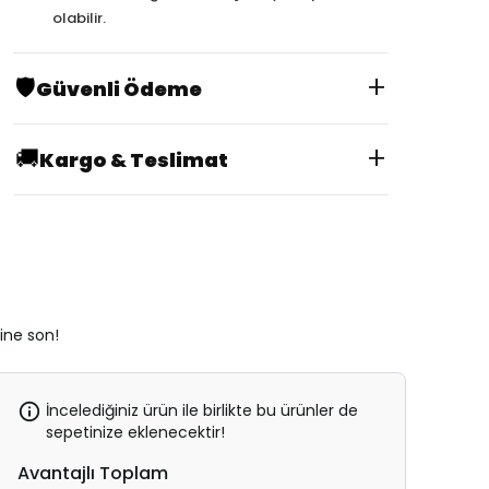
olabilir.
+
🛡️
Güvenli Ödeme
+
🚚
Kargo & Teslimat
rine son!
İncelediğiniz ürün ile birlikte bu ürünler de
sepetinize eklenecektir!
Avantajlı Toplam