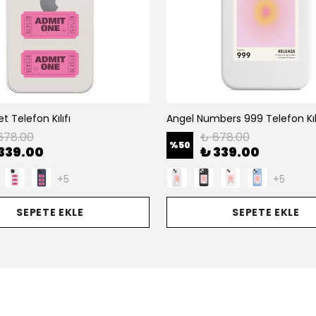
ket Telefon Kılıfı
Angel Numbers 999 Telefon Kılı
678.00
₺ 678.00
%
50
339.00
₺ 339.00
+5
+5
SEPETE EKLE
SEPETE EKLE