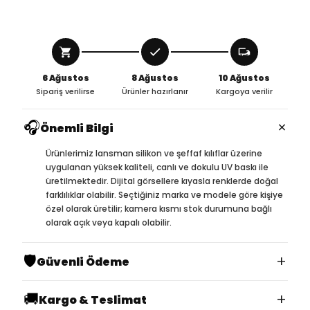
6 Ağustos
8 Ağustos
10 Ağustos
Sipariş verilirse
Ürünler hazırlanır
Kargoya verilir
🎧
×
Önemli Bilgi
Ürünlerimiz lansman silikon ve şeffaf kılıflar üzerine
uygulanan yüksek kaliteli, canlı ve dokulu UV baskı ile
üretilmektedir. Dijital görsellere kıyasla renklerde doğal
farklılıklar olabilir. Seçtiğiniz marka ve modele göre kişiye
özel olarak üretilir; kamera kısmı stok durumuna bağlı
olarak açık veya kapalı olabilir.
🛡️
+
Güvenli Ödeme
🚚
+
Kargo & Teslimat