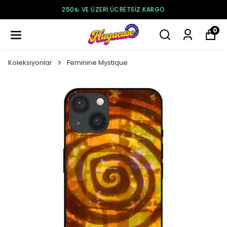
250₺ VE ÜZERI ÜCRETSIZ KARGO
0
Koleksiyonlar
Feminine Mystique