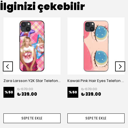
İlginizi çekebilir
Zara Larsson Y2K Star Telefon Kılıfı
Kawaii Pink Hair Eyes Telefon Kılıfı
₺ 678.00
₺ 678.00
%
50
%
50
₺ 339.00
₺ 339.00
SEPETE EKLE
SEPETE EKLE