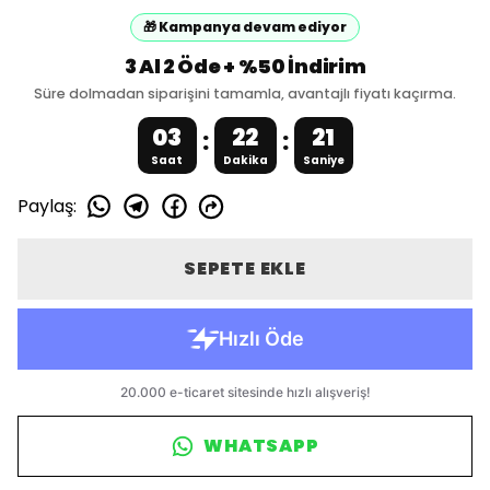
🎁 Kampanya devam ediyor
3 Al 2 Öde + %50 İndirim
Süre dolmadan siparişini tamamla, avantajlı fiyatı kaçırma.
03
22
21
:
:
Saat
Dakika
Saniye
Paylaş
:
SEPETE EKLE
WHATSAPP