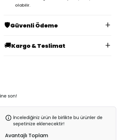
olabilir.
+
🛡️
Güvenli Ödeme
+
🚚
Kargo & Teslimat
rine son!
İncelediğiniz ürün ile birlikte bu ürünler de
sepetinize eklenecektir!
Avantajlı Toplam