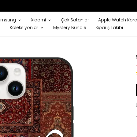
250₺ VE ÜZERI ÜCRETSIZ KARGO
amsung
Xiaomi
Çok Satanlar
Apple Watch Kord
Koleksiyonlar
Mystery Bundle
Sipariş Takibi