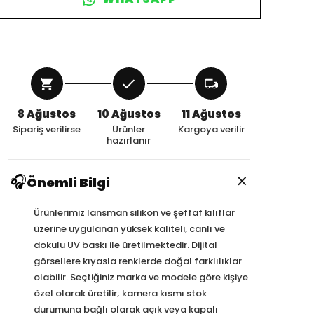
8 Ağustos
10 Ağustos
11 Ağustos
Sipariş verilirse
Ürünler
Kargoya verilir
hazırlanır
×
🎧
Önemli Bilgi
Ürünlerimiz lansman silikon ve şeffaf kılıflar
üzerine uygulanan yüksek kaliteli, canlı ve
dokulu UV baskı ile üretilmektedir. Dijital
görsellere kıyasla renklerde doğal farklılıklar
olabilir. Seçtiğiniz marka ve modele göre kişiye
özel olarak üretilir; kamera kısmı stok
durumuna bağlı olarak açık veya kapalı