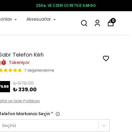
onları
Aksesuarlar
0
Sabr Telefon Kılıfı
Tükeniyor
7 değerlendirme
₺ 678.00
%
50
₺ 339.00
İptal ve İade Politikası
Telefon Markanızı Seçin
*
Seçiniz