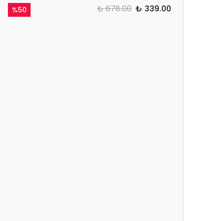
₺ 678.00
₺ 339.00
%
50