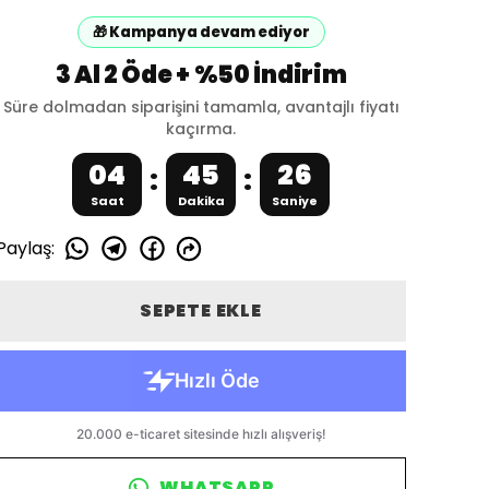
🎁 Kampanya devam ediyor
3 Al 2 Öde + %50 İndirim
Süre dolmadan siparişini tamamla, avantajlı fiyatı
kaçırma.
04
45
25
:
:
Saat
Dakika
Saniye
Paylaş
:
SEPETE EKLE
WHATSAPP