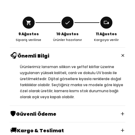
9 Ağustos
10 Ağustos
11 Ağustos
Sipariş verilirse
Ürünler hazırlanır
Kargoya verilir
🎧
×
Önemli Bilgi
Ürünlerimiz lansman silikon ve şeffaf kılıflar üzerine
uygulanan yüksek kaliteli, canlı ve dokulu UV baskı ile
üretilmektedir. Dijital görsellere kıyasla renklerde doğal
farklılıklar olabilir. Seçtiğiniz marka ve modele göre kişiye
özel olarak üretilir; kamera kısmı stok durumuna bağlı
olarak açık veya kapalı olabilir.
🛡️
+
Güvenli Ödeme
🚚
+
Kargo & Teslimat