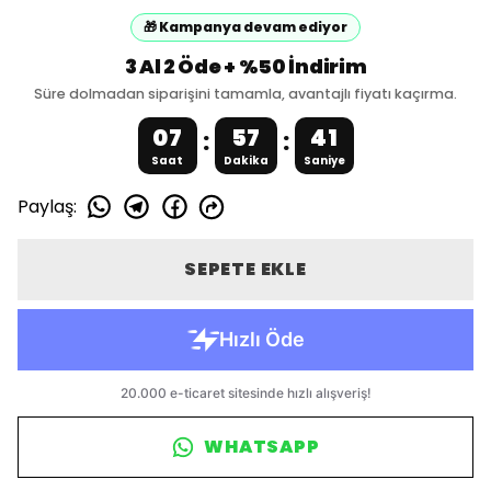
🎁 Kampanya devam ediyor
3 Al 2 Öde + %50 İndirim
Süre dolmadan siparişini tamamla, avantajlı fiyatı kaçırma.
07
57
41
:
:
Saat
Dakika
Saniye
Paylaş
:
SEPETE EKLE
WHATSAPP